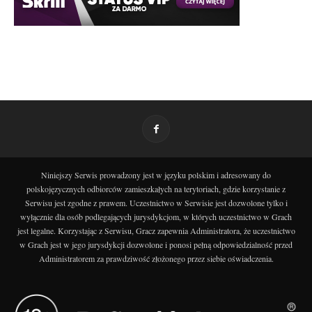
Niniejszy Serwis prowadzony jest w języku polskim i adresowany do
polskojęzycznych odbiorców zamieszkałych na terytoriach, gdzie korzystanie z
Serwisu jest zgodne z prawem. Uczestnictwo w Serwisie jest dozwolone tylko i
wyłącznie dla osób podlegających jurysdykcjom, w których uczestnictwo w Grach
jest legalne. Korzystając z Serwisu, Gracz zapewnia Administratora, że uczestnictwo
w Grach jest w jego jurysdykcji dozwolone i ponosi pełną odpowiedzialność przed
Administratorem za prawdziwość złożonego przez siebie oświadczenia.