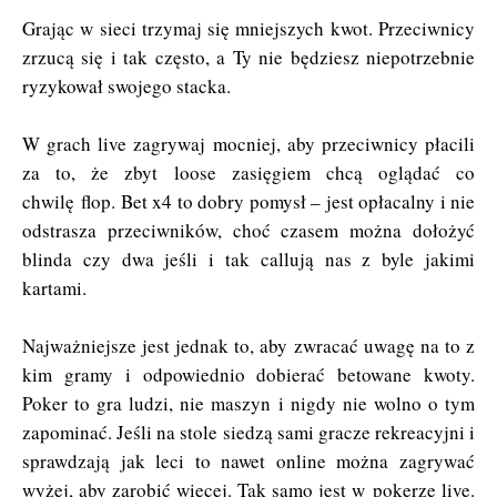
Grając w sieci trzymaj się mniejszych kwot. Przeciwnicy
zrzucą się i tak często, a Ty nie będziesz niepotrzebnie
ryzykował swojego stacka.
W grach live zagrywaj mocniej, aby przeciwnicy płacili
za to, że zbyt loose zasięgiem chcą oglądać co
chwilę flop. Bet x4 to dobry pomysł – jest opłacalny i nie
odstrasza przeciwników, choć czasem można dołożyć
blinda czy dwa jeśli i tak callują nas z byle jakimi
kartami.
Najważniejsze jest jednak to, aby zwracać uwagę na to z
kim gramy i odpowiednio dobierać betowane kwoty.
Poker to gra ludzi, nie maszyn i nigdy nie wolno o tym
zapominać. Jeśli na stole siedzą sami gracze rekreacyjni i
sprawdzają jak leci to nawet online można zagrywać
wyżej, aby zarobić więcej. Tak samo jest w pokerze live.