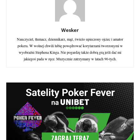
Wesker
Nauczyciel, tłumacz, dziennikarz, mąż, świeżo upieczony ojciec i amator
pokera. W wolnej chwili lubię powędrować korytarzami tworzonymi w
wyobraźni Stephena Kinga. Nie pogardzę także dobrą grą jeśli dać mi
jakiegoś pada w ręce. Muzycznie zatrzymany w latach 90-tych.