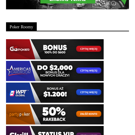
Poker Roomy