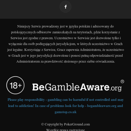
Niniejszy Serwis prowadzony jest w języku polskim i adresowany do
polskojęzycznych odbiorców zamieszkałych na terytoriach, gdzie korzystanie z
Serwisu jest zgodne z prawem. Uczestnictwo w Serwisie jest dozwolone tylko i
wyłącznie dla osób podlegających jurysdykcjom, w których uczestnictwo w Grach
jest legalne. Korzystając z Serwisu, Gracz zapewnia Administratora, że uczestnictwo
w Grach jest w jego jurysdykcji dozwolone i ponosi pełną odpowiedzialność przed
Administratorem za prawdziwość złożonego przez siebie oświadczenia.
Please play responsibility - gambling can be harmful if not controlled and may
lead to addiction! In case of problems look for help - begambleaware.org and
gamstop.co.uk
© Copyright by PokerGround.com
Wszelkie prawa zastrzeżone