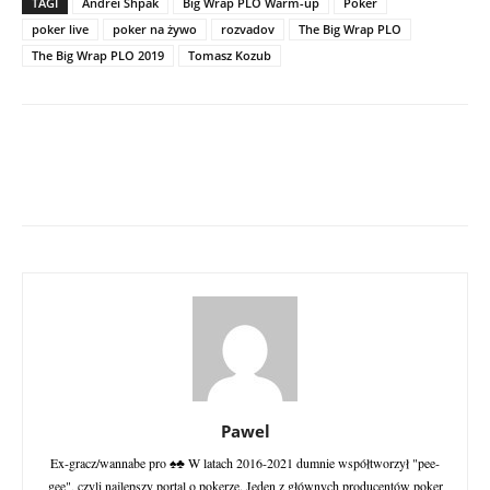
TAGI
Andrei Shpak
Big Wrap PLO Warm-up
Poker
poker live
poker na żywo
rozvadov
The Big Wrap PLO
The Big Wrap PLO 2019
Tomasz Kozub
Pawel
Ex-gracz/wannabe pro ♠♣ W latach 2016-2021 dumnie współtworzył "pee-
gee", czyli najlepszy portal o pokerze. Jeden z głównych producentów poker