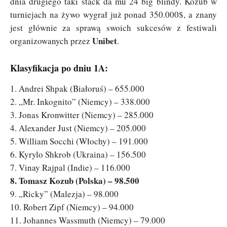
dnia drugiego taki stack da mu 24 big blindy. Kozub w
turniejach na żywo wygrał już ponad 350.000$, a znany
jest głównie za sprawą swoich sukcesów z festiwali
Unibet
organizowanych przez
.
Klasyfikacja po dniu 1A:
1. Andrei Shpak (Białoruś) – 655.000
2. „Mr. Inkognito” (Niemcy) – 338.000
3. Jonas Kronwitter (Niemcy) – 285.000
4. Alexander Just (Niemcy) – 205.000
5. William Socchi (Włochy) – 191.000
6. Kyrylo Shkrob (Ukraina) – 156.500
7. Vinay Rajpal (Indie) – 116.000
8. Tomasz Kozub (Polska) – 98.500
9. „Ricky” (Malezja) – 98.000
10. Robert Zipf (Niemcy) – 94.000
11. Johannes Wassmuth (Niemcy) – 79.000