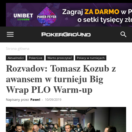
Strona główna
Aktualności
PokerLive
Warto przeczytać
Polacy w turniejach
Rozvadov: Tomasz Kozub z
awansem w turnieju Big
Wrap PLO Warm-up
Napisany przez
Pawel
-
10/09/2019