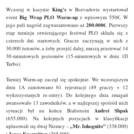
King's
Wczoraj w kasynie
w Rozvadovie wystartował
Big Wrap PLO Warm-up
event
z wpisowym 550€. W
200.000€
jego puli nagród zagwarantowano aż
. Pierwszy
etap turnieju otwierającego festiwal PLO składa się z
czterech dni startowych. Gracze zaczynają w nich z
30.000 żetonów, a żeby przejść dalej, muszą przetrwać 14
30-minutowych poziomów (15-minutowych w dniu 1D
Turbo).
Turniej Warm-up zaczął się spokojnie. We wczorajszym
dniu 1A zanotowano 61 rejestracji (49 graczy + 12
wykorzystanych re-entry). Do kolejnego dnia zmagań
awansowało 13 zawodników, a w najlepszej spośród nich
Andrei Shpak
sytuacji był na końcu Białorusin
(655.000). Na kolejnych pozycjach w klasyfikacji
„Mr. Inkognito”
uplasowali się dwaj Niemcy –
(338.000)
Jonas Kronwitter
i
(285.000).