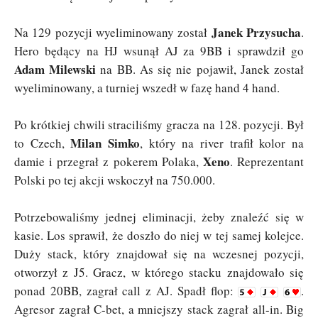
Janek Przysucha
Na 129 pozycji wyeliminowany został
.
Hero będący na HJ wsunął AJ za 9BB i sprawdził go
Adam Milewski
na BB. As się nie pojawił, Janek został
wyeliminowany, a turniej wszedł w fazę hand 4 hand.
Po krótkiej chwili straciliśmy gracza na 128. pozycji. Był
Milan Simko
to Czech,
, który na river trafił kolor na
Xeno
damie i przegrał z pokerem Polaka,
. Reprezentant
Polski po tej akcji wskoczył na 750.000.
Potrzebowaliśmy jednej eliminacji, żeby znaleźć się w
kasie. Los sprawił, że doszło do niej w tej samej kolejce.
Duży stack, który znajdował się na wczesnej pozycji,
otworzył z J5. Gracz, w którego stacku znajdowało się
ponad 20BB, zagrał call z AJ. Spadł flop:
.
Agresor zagrał C-bet, a mniejszy stack zagrał all-in. Big