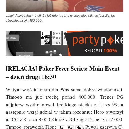
Janek Przysucha mówił, że już miał trochę więcej, ale i tak nie jest źle, bo
obecnie ma ok. 180.000.
[RELACJA] Poker Fever Series: Main Event
– dzień drugi 16:30
W tym wejściu mam dla Was same dobre wiadomości.
Timooo
ma już trochę ponad 400.000. Trener PG
najpierw wyeliminował krótkiego stacka z JJ vs 99, a
następnie wziął udział w takim rozdaniu: Hero otworzył
na CO z KJo za 8.000. Gracz z SB zagrał 3-bet za 17.000.
Timooo sprawdził. Flop:
. Rywal zagrywa C-