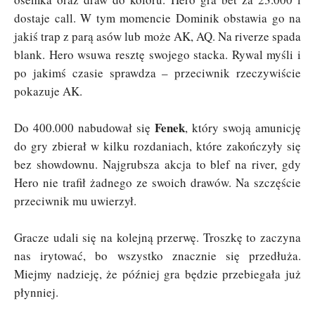
dostaje call. W tym momencie Dominik obstawia go na
jakiś trap z parą asów lub może AK, AQ. Na riverze spada
blank. Hero wsuwa resztę swojego stacka. Rywal myśli i
po jakimś czasie sprawdza – przeciwnik rzeczywiście
pokazuje AK.
Fenek
Do 400.000 nabudował się
, który swoją amunicję
do gry zbierał w kilku rozdaniach, które zakończyły się
bez showdownu. Najgrubsza akcja to blef na river, gdy
Hero nie trafił żadnego ze swoich drawów. Na szczęście
przeciwnik mu uwierzył.
Gracze udali się na kolejną przerwę. Troszkę to zaczyna
nas irytować, bo wszystko znacznie się przedłuża.
Miejmy nadzieję, że później gra będzie przebiegała już
płynniej.