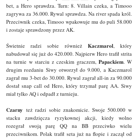
bet, a Hero sprawdza. Turn: 8. Villain czeka, a Timooo
zagrywa za 36.000. Rywal sprawdza. Na river spada król.
Przeciwnik czeka, Timooo wpakowuje mu do puli 58.000
i zostaje sprawdzony przez AK.
Kaczmarol
Świetnie radzi sobie również
, który
nabudował się już do 420.000. Najpierw Hero trafił strita
Papackiem
na turnie w starciu z czeskim graczem,
. W
drugim rozdaniu Siwy otworzył do 9.000, a Kaczmarol
zagrał mu 3-bet do 30.000. Rywal zagrał all-in za 90.000
dostał snap call od Hero, który trzymał parę AA. Siwy
miał tylko AQ i odpadł z turnieju.
Czarny
też radzi sobie znakomicie. Swoje 500.000 w
stacku zawdzięcza ryzykownej akcji, kiedy wolno
rozegrał swoją parę QQ na BB przeciwko wielu
przeciwnikom. Polak trafił seta już na flopie i zaczął od