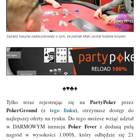
Zasady kasyna zadecydowały o tym, że jednak Mati został bubble boyem.
♠♥♣♦
PartyPoker
Tylko teraz rejestrując się na
przez
PokerGround (
z tego linku
)
, otrzymasz dostęp do
najlepszej oferty na rynku. Do tego możesz wziąć udział
Poker Fever
w DARMOWYM turnieju
z dodaną pulą
nagród w wysokości 1.000$, który odbędzie się 21