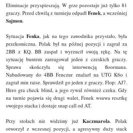
Eliminacje przyspieszają. W grze pozostaje już tylko 81
Fenek
graczy. Przed chwilą z turnieju odpadł
, a wcześniej
Sajmon
.
Fenka
Sytuacja
, jak na tego zawodnika przystało, była
przekomiczna. Polak był na późnej pozycji i zagrał za
2BB z KQ. BB zaspał i wyrzucił swoją rękę. Na tę
sytuację buntem zareagował jeden z czeskich graczy.
Sprawa skończyła się interwencją floormana.
Nabudowany do 4BB Fenczur znalazł na UTG K6o i
zagrał min raise. Sprawdził go jeden z graczy. Flop: AJ7.
Hero gra check blind, a jego rywal również czeka. Gdy
na turnie pojawia się drugi walet, Fenek wsuwa resztkę
swojego stacka i dostaje snap call od AT.
Kaczmarola
Przy stołach nie widzimy już
. Polak
otworzył z wczesnej pozycji, a agresywny duży stack