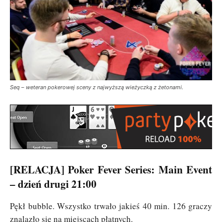
Seq – weteran pokerowej sceny z najwyższą wieżyczką z żetonami.
[RELACJA] Poker Fever Series: Main Event
– dzień drugi 21:00
Pękł bubble. Wszystko trwało jakieś 40 min. 126 graczy
znalazło się na miejscach płatnych.