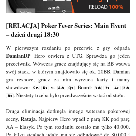
[RELACJA] Poker Fever Series: Main Event
– dzień drugi 18:30
W pierwszym rozdaniu po przerwie z gry odpada
DamianDP
. Hero otwiera z UTG. Sprawdza go jeden
przeciwnik. Wówczas gracz znajdujący się na BB wsuwa
swój stack, w którym znajdowało się ok. 20BB. Damian
gra reshove, gracz za nim wyrzuca karty i mamy
showdown:
vs
. Board:
. Niestety trzeba było przedwcześnie wstać od stołu.
Druga eliminacja dotknęła innego weterana pokerowej
Rataja
sceny,
. Najpierw Hero wpadł z parą KK pod parę
AA – klasyk. Po tym rozdaniu zostało mu tylko 40.000.
Po kilku stealach udało mu się odbudować do 80.000 i