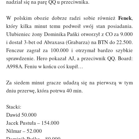
nadział się na parę QQ u przeciwnika.
Fenek
W polskim obozie dobrze radzi sobie również
,
który kilka minut temu podwoił swój stan posiadania.
Ulubieniec żony Dominika Pańki otworzył z CO za 9.000
i dostał 3-bet od Abraxasa (Grabarza) na BTN do 22.500.
Fenczur zagrał za 100.000 i otrzymał bardzo szybkie
sprawdzenie. Hero pokazał AJ, a przeciwnik QQ. Board:
A998A. Feniu w końcu coś kupił…
Za siedem minut gracze udadzą się na pierwszą w tym
dniu przerwę, która potrwa 40 min.
Stacki:
Dawid 50.000
Jacek Pustuła – 154.000
Nilmar – 52.000
Dominik Pańka – 80.000