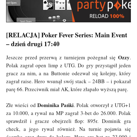
[RELACJA] Poker Fever Series: Main Event
– dzień drugi 17:40
Ozzy
Jeszcze przed przerwą z turniejem pożegnał się
.
Polak zagrał open limp z UTG. Do gry przystąpił jeden
gracz za nim, a na Buttonie odezwał się kolejny, który
zagrał raise. Hero wsunął swój stack – 24BB – i pokazał
parę 66. Przeciwnik miał AK, które złapało wyższą parę.
Dominika Pańki
Złe wieści od
. Polak otworzył z UTG+1
za 10.000, a rywal na MP zagrał 3-bet do 26.000. Polak
sprawdził i gracze obejrzeli flop: 895r. Dominik gra
check, a jego rywal również. Na turnie pojawia się
ósemka oraz draw do koloru. Hero gra bet za 23.000 i