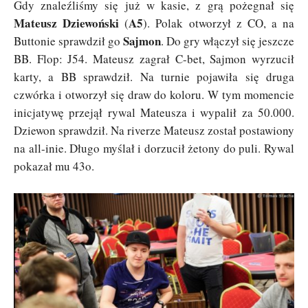
Gdy znaleźliśmy się już w kasie, z grą pożegnał się
Mateusz Dziewoński
A5
(
). Polak otworzył z CO, a na
Sajmon
Buttonie sprawdził go
. Do gry włączył się jeszcze
BB. Flop: J54. Mateusz zagrał C-bet, Sajmon wyrzucił
karty, a BB sprawdził. Na turnie pojawiła się druga
czwórka i otworzył się draw do koloru. W tym momencie
inicjatywę przejął rywal Mateusza i wypalił za 50.000.
Dziewon sprawdził. Na riverze Mateusz został postawiony
na all-inie. Długo myślał i dorzucił żetony do puli. Rywal
pokazał mu 43o.