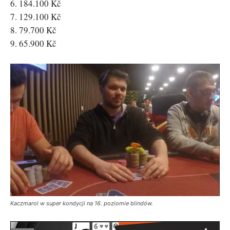
6. 184.100 Kč
7. 129.100 Kč
8. 79.700 Kč
9. 65.900 Kč
Kaczmarol w super kondycji na 16. poziomie blindów.