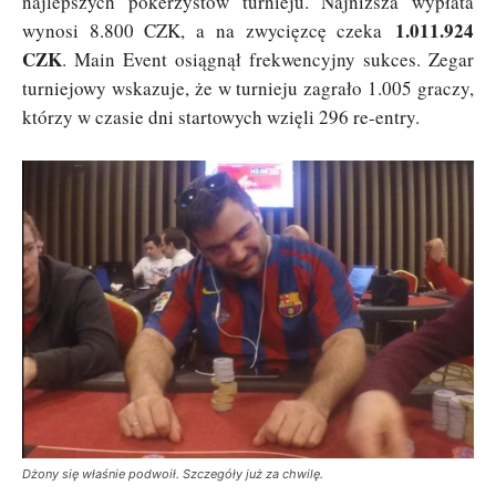
najlepszych pokerzystów turnieju. Najniższa wypłata
1.011.924
wynosi 8.800 CZK, a na zwycięzcę czeka
CZK
. Main Event osiągnął frekwencyjny sukces. Zegar
turniejowy wskazuje, że w turnieju zagrało 1.005 graczy,
którzy w czasie dni startowych wzięli 296 re-entry.
Dżony się właśnie podwoił. Szczegóły już za chwilę.