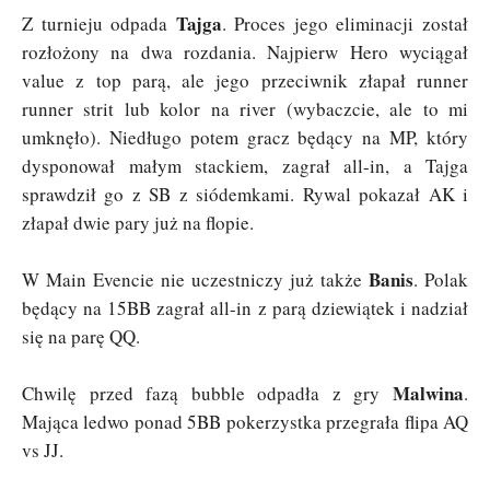
Tajga
Z turnieju odpada
. Proces jego eliminacji został
rozłożony na dwa rozdania. Najpierw Hero wyciągał
value z top parą, ale jego przeciwnik złapał runner
runner strit lub kolor na river (wybaczcie, ale to mi
umknęło). Niedługo potem gracz będący na MP, który
dysponował małym stackiem, zagrał all-in, a Tajga
sprawdził go z SB z siódemkami. Rywal pokazał AK i
złapał dwie pary już na flopie.
Banis
W Main Evencie nie uczestniczy już także
. Polak
będący na 15BB zagrał all-in z parą dziewiątek i nadział
się na parę QQ.
Malwina
Chwilę przed fazą bubble odpadła z gry
.
Mająca ledwo ponad 5BB pokerzystka przegrała flipa AQ
vs JJ.