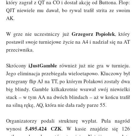
który zagrał z QT na CO i dostał akcję od Buttona. Flop:
QJT niewiele mu dawał, bo rywal trafił strita ze swoim
AK.
Grzegorz Popiołek
W grze nie uczestniczy już
, który
postawił swoje turniejowe życie na A4 i nadział się na AT
przeciwnika.
iJustGamble
Skrócony
również już nie gra w turnieju.
Jego eliminacja przebiegała wieloetapowo. Kluczowy był
przegrany flip AJ na TT, po którym Polakowi zostały dwa
big blindy. Gamble kilkakrotnie wsuwał swój niewielki
stack – w tym AA na dwóch blindach – aż w końcu trafił
na silną rękę, AQ, która nie dała rady parze 55.
Organizatorzy podali strukturę wypłat. Pula nagród
5.495.424 CZK
wynosi
. W kasie znajdzie się 126