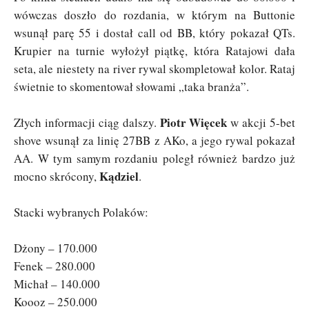
wówczas doszło do rozdania, w którym na Buttonie
wsunął parę 55 i dostał call od BB, który pokazał QTs.
Krupier na turnie wyłożył piątkę, która Ratajowi dała
seta, ale niestety na river rywal skompletował kolor. Rataj
świetnie to skomentował słowami „taka branża”.
Piotr Więcek
Złych informacji ciąg dalszy.
w akcji 5-bet
shove wsunął za linię 27BB z AKo, a jego rywal pokazał
AA. W tym samym rozdaniu poległ również bardzo już
Kądziel
mocno skrócony,
.
Stacki wybranych Polaków:
Dżony – 170.000
Fenek – 280.000
Michał – 140.000
Koooz – 250.000