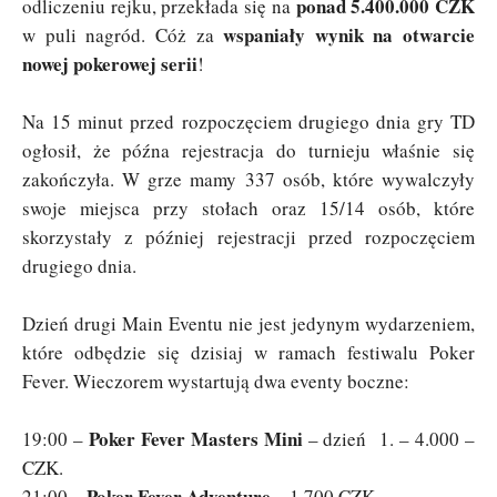
ponad 5.400.000 CZK
odliczeniu rejku, przekłada się na
wspaniały wynik na otwarcie
w puli nagród. Cóż za
nowej pokerowej serii
!
Na 15 minut przed rozpoczęciem drugiego dnia gry TD
ogłosił, że późna rejestracja do turnieju właśnie się
zakończyła. W grze mamy 337 osób, które wywalczyły
swoje miejsca przy stołach oraz 15/14 osób, które
skorzystały z później rejestracji przed rozpoczęciem
drugiego dnia.
Dzień drugi Main Eventu nie jest jedynym wydarzeniem,
które odbędzie się dzisiaj w ramach festiwalu Poker
Fever. Wieczorem wystartują dwa eventy boczne:
Poker Fever Masters Mini
19:00 –
– dzień 1. – 4.000 –
CZK.
Poker Fever Adventure
21:00 –
– 1.700 CZK.