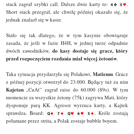
stack zagrał szybki call. Dalsze dwie karty to:
.
Short stack przegrał, ale chwilę później okazało się, że
jednak znalazł się w kasie.
Stało się tak dlatego, że w tym kasynie obowiązuje
zasada, że jeśli w fazie H4H, w jednej turze odpadnie
do kasy dostaje się gracz, który
dwóch zawodników,
przed rozpoczęciem rozdania miał więcej żetonów
.
Matiemu
Taka sytuacja przydarzyła się Polakowi,
. Gracz
z późnej pozycji otworzył do 23.000. Będący tuż za nim
Kajetan
„CuAt” zagrał raise do 60.000 (89s). W tym
momencie za wszystkie żetony (75k) zagrywa Mati, który
dysponuje parą KK. Agresor wyrzuca karty, a Kajtek
sprawdza. Board:
. Króle zostają
połamane przez strita, a Polak zostaje bubble boyem.