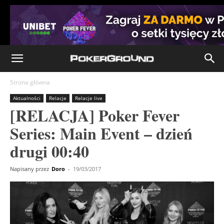
Strona główna
Aktualności
Relacje
Relacje live
[RELACJA] Poker Fever
Series: Main Event – dzień
drugi 00:40
Napisany przez
Doro
-
19/03/2017