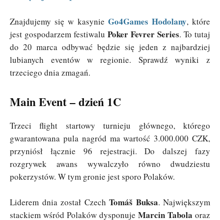
Go4Games Hodolany
Znajdujemy się w kasynie
, które
Poker Fevrer Series
jest gospodarzem festiwalu
. To tutaj
do 20 marca odbywać będzie się jeden z najbardziej
lubianych eventów w regionie. Sprawdź wyniki z
trzeciego dnia zmagań.
Main Event – dzień 1C
Trzeci flight startowy turnieju głównego, którego
gwarantowana pula nagród ma wartość 3.000.000 CZK,
przyniósł łącznie 96 rejestracji. Do dalszej fazy
rozgrywek awans wywalczyło równo dwudziestu
pokerzystów. W tym gronie jest sporo Polaków.
Tomáš Buksa
Liderem dnia został Czech
. Największym
Marcin Tabola
stackiem wśród Polaków dysponuje
oraz