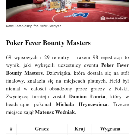
Rene Zembinsky, fot. Rafał Gładysz
Poker Fever Bounty Masters
69 wpisowych i 29 re-entry – razem 98 rejestracji to
Poker Fever
wynik, jaki wykręcili uczestnicy eventu
Bounty Masters
. Dziewiątka, która dostała się na stół
finałowy, znalazła się na miejscach płatnych. Field był
niemal w całości obsadzony przez graczy z Polski.
Damian Łomża
Zwycięzcą turnieju został
, który w
Michała Hryncewicza
heads-upie pokonał
. Trzecie
Mateusz Woźniak
miejsce zajął
.
#
Gracz
Kraj
Wygrana