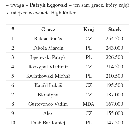
Patryk Łęgowski
– uwaga –
– ten sam gracz, który zajął
7. miejsce w evencie High Roller.
#
Gracz
Kraj
Stack
1
Buksa Tomáš
CZ
254.500
2
Tabola Marcin
PL
243.000
3
Łęgowski Patryk
PL
226.500
4
Rozsypal Vladimír
CZ
214.500
5
Kwiatkowski Michał
PL
210.500
6
Kouřil Lukáš
CZ
195.500
7
Blondýna
CZ
187.000
8
Gurtovenco Vadim
MDA
167.000
9
Alex
CZ
155.000
10
Drab Bartłomiej
PL
147.500