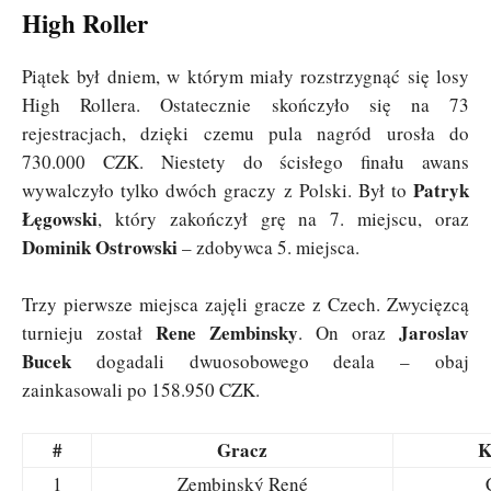
High Roller
Piątek był dniem, w którym miały rozstrzygnąć się losy
High Rollera. Ostatecznie skończyło się na 73
rejestracjach, dzięki czemu pula nagród urosła do
730.000 CZK. Niestety do ścisłego finału awans
Patryk
wywalczyło tylko dwóch graczy z Polski. Był to
Łęgowski
, który zakończył grę na 7. miejscu, oraz
Dominik Ostrowski
– zdobywca 5. miejsca.
Trzy pierwsze miejsca zajęli gracze z Czech. Zwycięzcą
Rene Zembinsky
Jaroslav
turnieju został
. On oraz
Bucek
dogadali dwuosobowego deala – obaj
zainkasowali po 158.950 CZK.
#
Gracz
K
1
Zembinský René