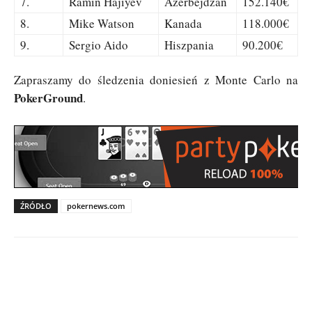
7.
Ramin Hajiyev
Azerbejdżan
152.140€
8.
Mike Watson
Kanada
118.000€
9.
Sergio Aido
Hiszpania
90.200€
Zapraszamy do śledzenia doniesień z Monte Carlo na
PokerGround
.
ŹRÓDŁO
pokernews.com