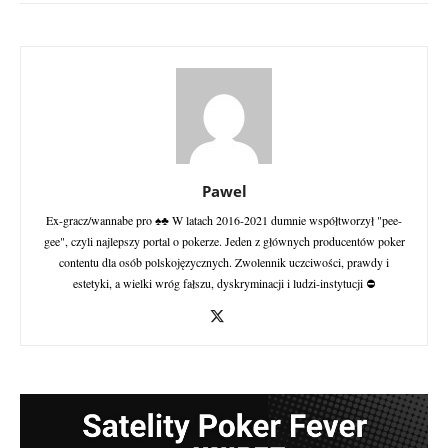
Pawel
Ex-gracz/wannabe pro ♠♣ W latach 2016-2021 dumnie współtworzył "pee-
gee", czyli najlepszy portal o pokerze. Jeden z głównych producentów poker
contentu dla osób polskojęzycznych. Zwolennik uczciwości, prawdy i
estetyki, a wielki wróg fałszu, dyskryminacji i ludzi-instytucji ⛔