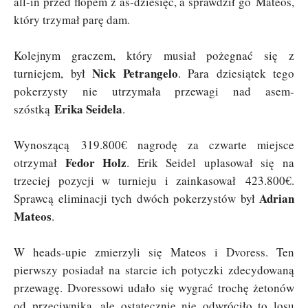
all-in przed flopem z as-dziesięć, a sprawdził go Mateos,
który trzymał parę dam.
Kolejnym graczem, który musiał pożegnać się z
Nick Petrangelo
turniejem, był
. Para dziesiątek tego
pokerzysty nie utrzymała przewagi nad asem-
Erika Seidela
szóstką
.
Wynoszącą 319.800€ nagrodę za czwarte miejsce
Fedor Holz
otrzymał
. Erik Seidel uplasował się na
trzeciej pozycji w turnieju i zainkasował 423.800€.
Adrian
Sprawcą eliminacji tych dwóch pokerzystów był
Mateos
.
W heads-upie zmierzyli się Mateos i Dvoress. Ten
pierwszy posiadał na starcie ich potyczki zdecydowaną
przewagę. Dvoressowi udało się wygrać trochę żetonów
od przeciwnika, ale ostatecznie nie odwróciło to losu