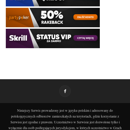
Niniejszy Serwis prowadzony jest w języku polskim i adresowany do
polskojęzycznych odbiorców zamieszkałych na terytoriach, gdzie korzystanie z
Serwisu jest zgodne z prawem. Uczestnictwo w Serwisie jest dozwolone tylko i
wyłącznie dla osób podlegających jurysdykcjom, w których uczestnictwo w Grach