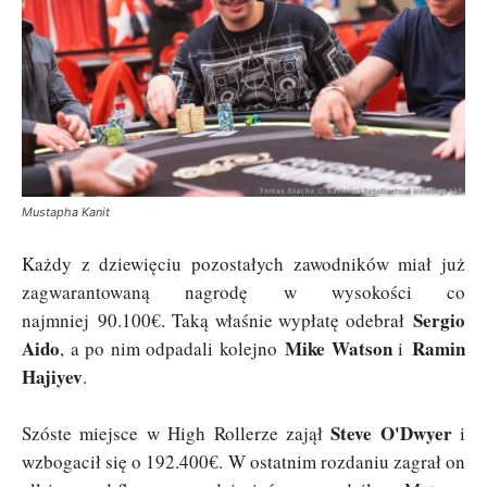
Mustapha Kanit
Każdy z dziewięciu pozostałych zawodników miał już
zagwarantowaną nagrodę w wysokości co
Sergio
najmniej 90.100€. Taką właśnie wypłatę odebrał
Aido
Mike Watson
Ramin
, a po nim odpadali kolejno
i
Hajiyev
.
Steve O'Dwyer
Szóste miejsce w High Rollerze zajął
i
wzbogacił się o 192.400€. W ostatnim rozdaniu zagrał on