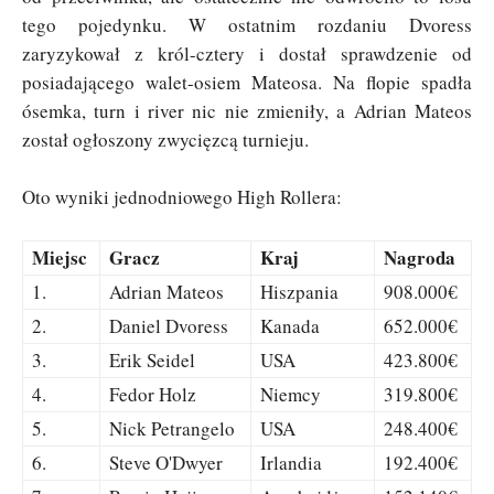
tego pojedynku. W ostatnim rozdaniu Dvoress
zaryzykował z król-cztery i dostał sprawdzenie od
posiadającego walet-osiem Mateosa. Na flopie spadła
ósemka, turn i river nic nie zmieniły, a Adrian Mateos
został ogłoszony zwycięzcą turnieju.
Oto wyniki jednodniowego High Rollera:
Miejsc
Gracz
Kraj
Nagroda
1.
Adrian Mateos
Hiszpania
908.000€
2.
Daniel Dvoress
Kanada
652.000€
3.
Erik Seidel
USA
423.800€
4.
Fedor Holz
Niemcy
319.800€
5.
Nick Petrangelo
USA
248.400€
6.
Steve O'Dwyer
Irlandia
192.400€