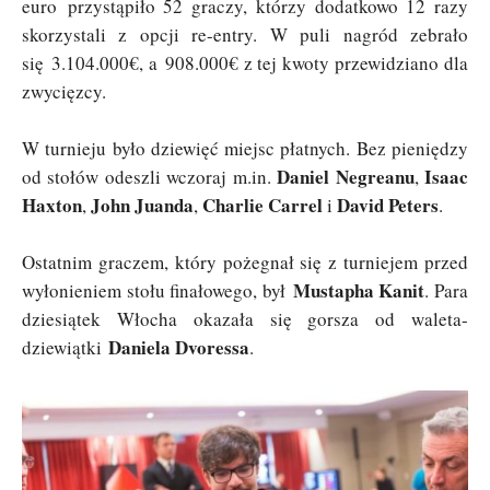
euro przystąpiło 52 graczy, którzy dodatkowo 12 razy
skorzystali z opcji re-entry. W puli nagród zebrało
się 3.104.000€, a 908.000€ z tej kwoty przewidziano dla
zwycięzcy.
W turnieju było dziewięć miejsc płatnych. Bez pieniędzy
Daniel Negreanu
Isaac
od stołów odeszli wczoraj m.in.
,
Haxton
John Juanda
Charlie Carrel
David Peters
,
,
i
.
Ostatnim graczem, który pożegnał się z turniejem przed
Mustapha Kanit
wyłonieniem stołu finałowego, był
. Para
dziesiątek Włocha okazała się gorsza od waleta-
Daniela Dvoressa
dziewiątki
.