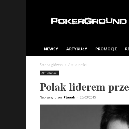
PokerGround.com
NEWSY
ARTYKUŁY
PROMOCJE
R
Strona główna
Aktualności
Aktualności
Polak liderem prze
Napisany przez
Ptaaak
-
23/03/2015