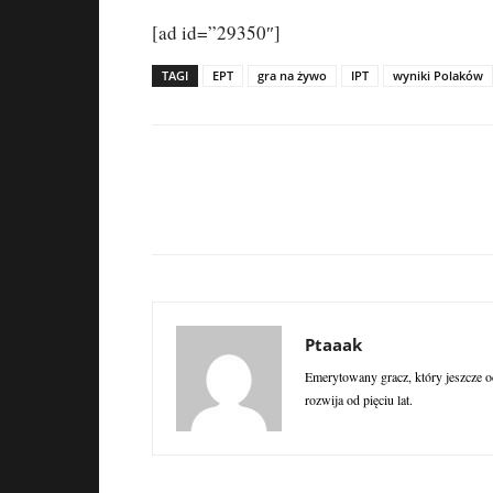
[ad id=”29350″]
TAGI
EPT
gra na żywo
IPT
wyniki Polaków
Ptaaak
Emerytowany gracz, który jeszcze od
rozwija od pięciu lat.