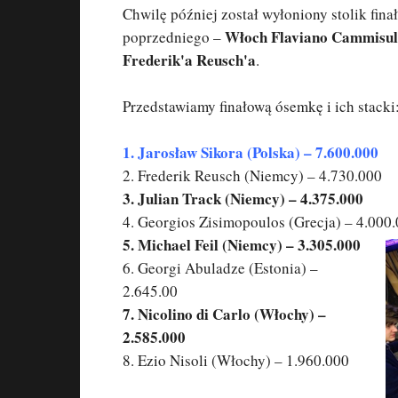
Chwilę później został wyłoniony stolik fina
Włoch Flaviano Cammisul
poprzedniego –
Frederik'a Reusch'a
.
Przedstawiamy finałową ósemkę i ich stacki
1. Jarosław Sikora (Polska) – 7.600.000
2. Frederik Reusch (Niemcy) – 4.730.000
3. Julian Track (Niemcy) – 4.375.000
4. Georgios Zisimopoulos (Grecja) – 4.000
5. Michael Feil (Niemcy) – 3.305.000
6. Georgi Abuladze (Estonia) –
2.645.00
7. Nicolino di Carlo (Włochy) –
2.585.000
8. Ezio Nisoli (Włochy) – 1.960.000