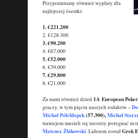
Przypominamy również wypłaty dla
najlepszej ósemki:
1. €221.200
2. €128.300
3. €90.200
4. €67.000
5. €52.000
6. €39.000
7. €29.800
8. €21.000
1A European Poker
Za nami również dzień
Do
graczy, w tym pięciu naszych rodaków –
Michał Półchłopek
(57.300),
Michał Starz
turniejem musieli się niestety pożegnać m.i
Mateusz Żbikowski
Grek E
. Liderem został