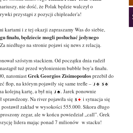
nariuszy, nie dość, że Polak będzie walczył o
rywki przystąpi z pozycji chipleader'a!
i kartami i z tej okazji zapraszamy Was do siebie,
gu finału, będziecie mogli posłuchać jedynego
Za niedługo na stronie pojawi się news z relacją.
onował szóstym stackiem. Od początku dnia radził
nastąpił tuż przed wyłonieniem bubble boy'a finału.
Grek Georgios Zisimopoulos
00, natomiast
przebił do
ć flop, na którym pojawiły się same trefle –
a kolejną kartę, a był nią
. Jarek ponownie
ał sprawdzony. Na river pojawiła się
i sytuacja się
 postawił zakład w wysokości 555.000. Sikora długo
oproszony zegar, ale w końcu powiedział „call”. Grek
pozycję lidera mając ponad 7 milionów w stacku!