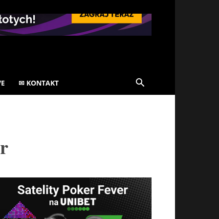
VE
✉ KONTAKT
ur