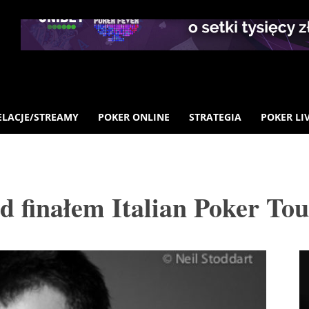
ELACJE/STREAMY
POKER ONLINE
STRATEGIA
POKER LI
d finałem Italian Poker To