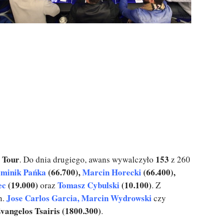
 Tour
153
. Do dnia drugiego, awans wywalczyło
z 260
minik Pańka
(66.700),
Marcin Horecki
(66.400),
ec
(19.000)
Tomasz Cybulski
(10.100)
oraz
. Z
Jose Carlos Garcia, Marcin Wydrowski
n.
czy
vangelos Tsairis (1800.300)
.