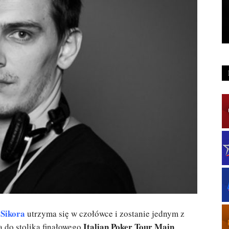
 Sikora
utrzyma się w czołówce i zostanie jednym z
Italian Poker Tour Main
 do stolika finałowego