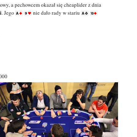
łowy, a pechowcem okazał się cheaplider z dnia
i
. Jego
nie dało rady w stariu
:
.000