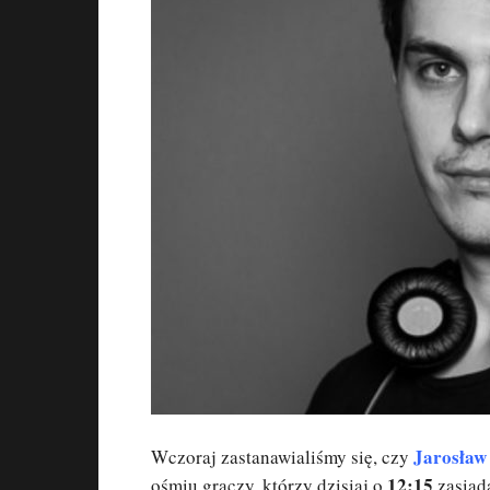
Jarosław
Wczoraj zastanawialiśmy się, czy
12:15
ośmiu graczy, którzy dzisiaj o
zasiądą