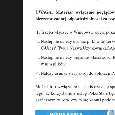
UWAGA: Materiał wyłącznie poglądow
bierzemy żadnej odpowiedzialności za po
Trzeba włączyć w Windowsie opcję poka
Następnie należy usunąć pliki w folderze
C\Users\(Twoja Nazwa Użytkownika)\Ap
Następnie należy wejść we właściwości 
w nim plików.
Należy usunąć stary skrót do aplikacji P
Może i to rozwiązanie na jakiś czas się sp
tego, że korzystanie z usług PokerStars bę
graficznym Aurora, czy to się komuś podoba