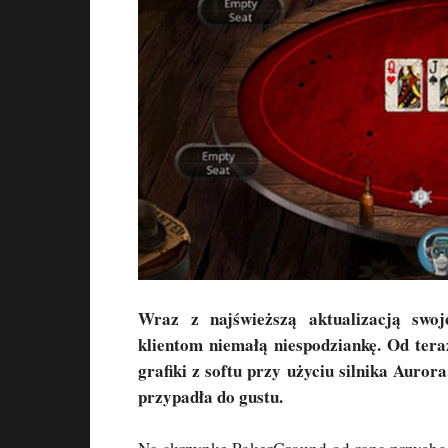
Wraz z najświeższą aktualizacją swo
klientom niemałą niespodziankę. Od tera
grafiki z softu przy użyciu silnika Auro
przypadła do gustu.