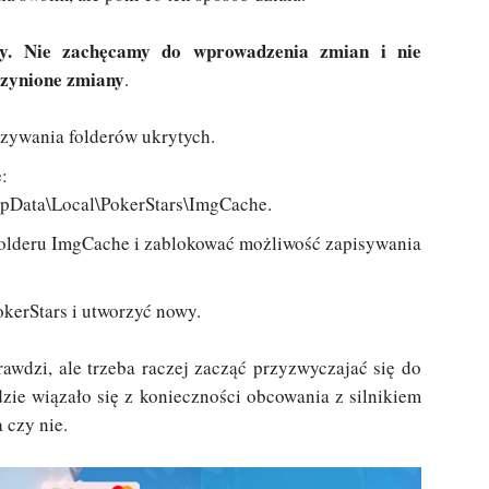
y. Nie zachęcamy do wprowadzenia zmian i nie
czynione zmiany
.
zywania folderów ukrytych.
:
pData\Local\PokerStars\ImgCache.
folderu ImgCache i zablokować możliwość zapisywania
okerStars i utworzyć nowy.
rawdzi, ale trzeba raczej zacząć przyzwyczajać się do
dzie wiązało się z konieczności obcowania z silnikiem
 czy nie.