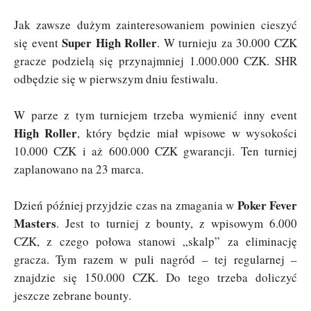
Jak zawsze dużym zainteresowaniem powinien cieszyć
Super High Roller
się event
. W turnieju za 30.000 CZK
gracze podzielą się przynajmniej 1.000.000 CZK. SHR
odbędzie się w pierwszym dniu festiwalu.
W parze z tym turniejem trzeba wymienić inny event
High Roller
, który będzie miał wpisowe w wysokości
10.000 CZK i aż 600.000 CZK gwarancji. Ten turniej
zaplanowano na 23 marca.
Poker Fever
Dzień później przyjdzie czas na zmagania w
Masters
. Jest to turniej z bounty, z wpisowym 6.000
CZK, z czego połowa stanowi „skalp” za eliminację
gracza. Tym razem w puli nagród – tej regularnej –
znajdzie się 150.000 CZK. Do tego trzeba doliczyć
jeszcze zebrane bounty.