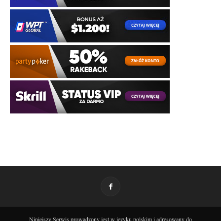
Niniejszy Serwis prowadzony jest w języku polskim i adresowany do