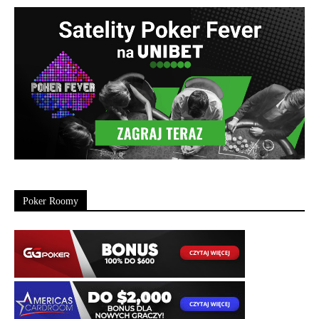
Poker Roomy