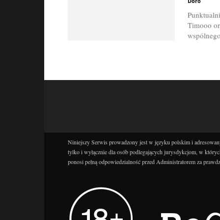
Doro
Punktualn
Timooo or
wspólnego 
Niniejszy Serwis prowadzony jest w języku polskim i adresowany
tylko i wyłącznie dla osób podlegających jurysdykcjom, w któryc
ponosi pełną odpowiedzialność przed Administratorem za prawdz