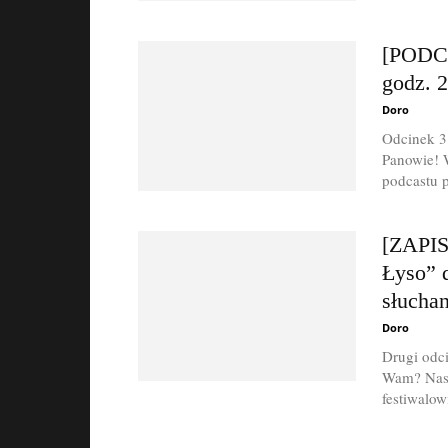
[PODCA
godz. 
Doro
Odcinek 3
Panowie! 
podcastu p
[ZAPIS
Łyso” d
słuchan
Doro
Drugi odc
Wam? Nasi 
festiwalow