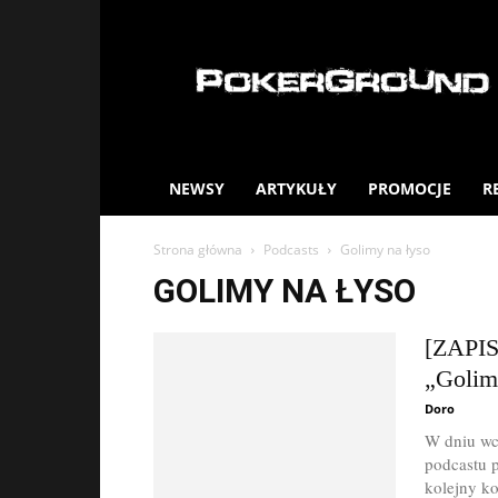
PokerGround.com
NEWSY
ARTYKUŁY
PROMOCJE
R
Strona główna
Podcasts
Golimy na łyso
GOLIMY NA ŁYSO
[ZAPIS
„Golim
Doro
W dniu wc
podcastu p
kolejny ko