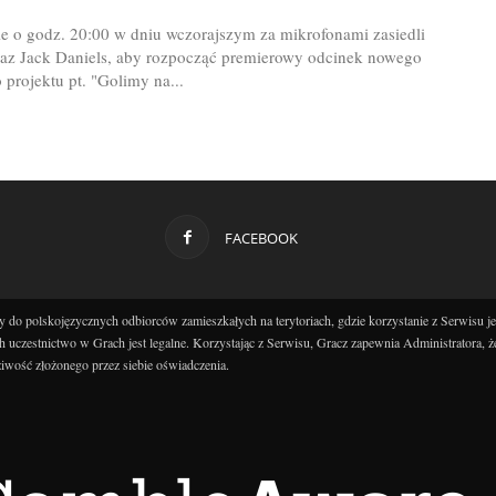
ie o godz. 20:00 w dniu wczorajszym za mikrofonami zasiedli
az Jack Daniels, aby rozpocząć premierowy odcinek nowego
projektu pt. "Golimy na...
FACEBOOK
 do polskojęzycznych odbiorców zamieszkałych na terytoriach, gdzie korzystanie z Serwisu j
h uczestnictwo w Grach jest legalne. Korzystając z Serwisu, Gracz zapewnia Administratora, ż
iwość złożonego przez siebie oświadczenia.