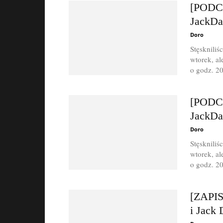
[PODCA
JackDan
Doro
Stęskniliś
wtorek, al
o godz. 20
[PODCA
JackDan
Doro
Stęskniliś
wtorek, al
o godz. 20
[ZAPIS
i Jack