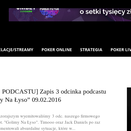
ELACJE/STREAMY
POKER ONLINE
STRATEGIA
POKER LI
 PODCASTU] Zapis 3 odcinka podcastu
y Na Łyso” 09.02.2016
zorajszym wyemitowaliśmy 3 odc. naszego firmowego
t. "Golimy Na Łyso". Timooo oraz Jack Daniels po raz
mentowali absurdalne sytuacje, które w...