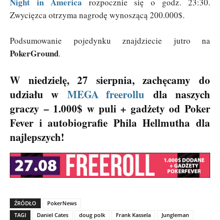
Night in America
rozpocznie się o godz. 23:30.
Zwycięzca otrzyma nagrodę wynoszącą 200.000$.
Podsumowanie pojedynku znajdziecie jutro na
PokerGround
.
W niedzielę, 27 sierpnia, zachęcamy do
udziału w
MEGA freerollu
dla naszych
graczy – 1.000$ w puli + gadżety od Poker
Fever i autobiografie Phila Hellmutha dla
najlepszych!
ŹRÓDŁO
PokerNews
TAGI
Daniel Cates
doug polk
Frank Kassela
Jungleman