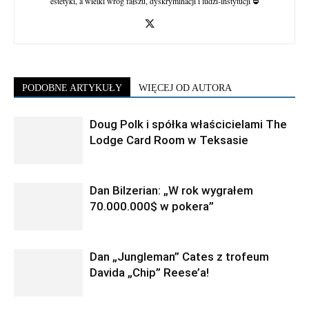
estetyki, a wielki wróg fałszu, dyskryminacji i ludzi-instytucji ⛔
PODOBNE ARTYKUŁY
WIĘCEJ OD AUTORA
Doug Polk i spółka właścicielami The
Lodge Card Room w Teksasie
Dan Bilzerian: „W rok wygrałem
70.000.000$ w pokera”
Dan „Jungleman” Cates z trofeum
Davida „Chip” Reese’a!