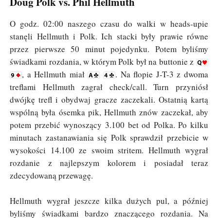
Doug Polk vs. Phil Hellmuth
O godz. 02:00 naszego czasu do walki w heads-upie
stanęli Hellmuth i Polk. Ich stacki były prawie równe
przez pierwsze 50 minut pojedynku. Potem byliśmy
świadkami rozdania, w którym Polk był na buttonie z
, a Hellmuth miał
. Na flopie J-T-3 z dwoma
treflami Hellmuth zagrał check/call. Turn przyniósł
dwójkę trefl i obydwaj gracze zaczekali. Ostatnią kartą
wspólną była ósemka pik, Hellmuth znów zaczekał, aby
potem przebić wynoszący 3.100 bet od Polka. Po kilku
minutach zastanawiania się Polk sprawdził przebicie w
wysokości 14.100 ze swoim stritem. Hellmuth wygrał
rozdanie z najlepszym kolorem i posiadał teraz
zdecydowaną przewagę.
Hellmuth wygrał jeszcze kilka dużych pul, a później
byliśmy świadkami bardzo znaczącego rozdania. Na