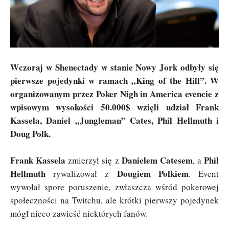
Wczoraj w Shenectady w stanie Nowy Jork odbyły się
pierwsze pojedynki w ramach „King of the Hill”. W
organizowanym przez Poker Nigh in America evencie z
wpisowym wysokości 50.000$ wzięli udział Frank
Kassela, Daniel „Jungleman” Cates, Phil Hellmuth i
Doug Polk.
Frank Kassela
Danielem Catesem
Phil
zmierzył się z
, a
Hellmuth
Dougiem Polkiem
rywalizował z
. Event
wywołał spore poruszenie, zwłaszcza wśród pokerowej
społeczności na Twitchu, ale krótki pierwszy pojedynek
mógł nieco zawieść niektórych fanów.