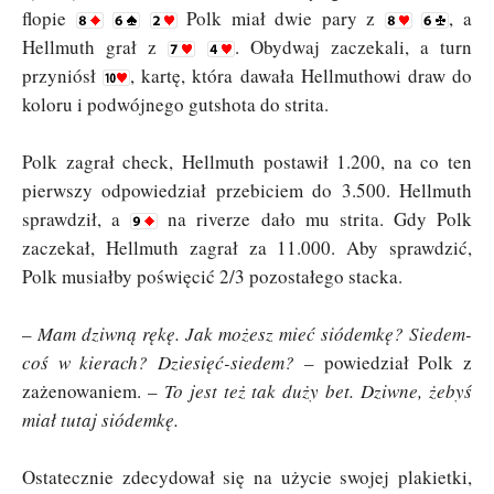
flopie
Polk miał dwie pary z
, a
Hellmuth grał z
. Obydwaj zaczekali, a turn
przyniósł
, kartę, która dawała Hellmuthowi draw do
koloru i podwójnego gutshota do strita.
Polk zagrał check, Hellmuth postawił 1.200, na co ten
pierwszy odpowiedział przebiciem do 3.500. Hellmuth
sprawdził, a
na riverze dało mu strita. Gdy Polk
zaczekał, Hellmuth zagrał za 11.000. Aby sprawdzić,
Polk musiałby poświęcić 2/3 pozostałego stacka.
–
Mam dziwną rękę. Jak możesz mieć siódemkę? Siedem-
coś w kierach? Dziesięć-siedem?
– powiedział Polk z
zażenowaniem. –
To jest też tak duży bet. Dziwne, żebyś
miał tutaj siódemkę.
Ostatecznie zdecydował się na użycie swojej plakietki,