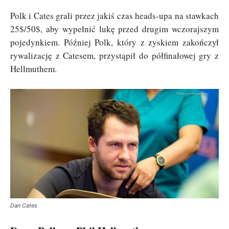
Polk i Cates grali przez jakiś czas heads-upa na stawkach
25$/50$, aby wypełnić lukę przed drugim wczorajszym
pojedynkiem. Później Polk, który z zyskiem zakończył
rywalizację z Catesem, przystąpił do półfinałowej gry z
Hellmuthem.
Dan Cates