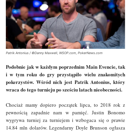
Patrik Antonius / ©Danny Maxwell, WSOP.com, PokerNews.com
Podobnie jak w każdym poprzednim Main Evencie, tak
i w tym roku do gry przystąpiło wielu znakomitych
pokerzystów. Wśród nich jest Patrik Antonius, który
wraca do tego turnieju po sześciu latach nieobecności.
Chociaż mamy dopiero początek lipca, to 2018 rok z
pewnością zapadnie nam w pamięć. Justin Bonomo
wygrywa turniej za turniejem i wzbogaca się o prawie
14.84 mln dolarów. Legendarny Doyle Brunson ogłasza