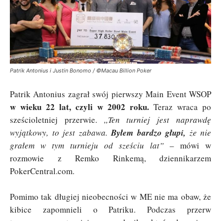
Patrik Antonius i Justin Bonomo / ©Macau Billion Poker
Patrik Antonius zagrał swój pierwszy Main Event WSOP
w wieku 22 lat, czyli w 2002 roku.
Teraz wraca po
sześcioletniej przerwie.
,,Ten turniej jest naprawdę
wyjątkowy, to jest zabawa
.
Byłem bardzo głupi,
że nie
grałem w tym turnieju od sześciu lat”
– mówi w
rozmowie z Remko Rinkemą, dziennikarzem
PokerCentral.com.
Pomimo tak długiej nieobecności w ME nie ma obaw, że
kibice zapomnieli o Patriku. Podczas przerw