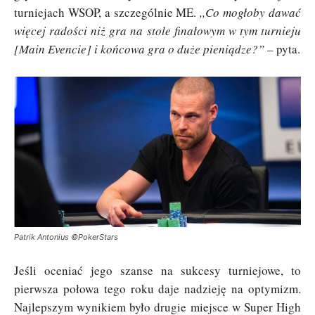
turniejach WSOP, a szczególnie ME.
,,Co mogłoby dawać
więcej radości niż gra na stole finałowym w tym turnieju
[Main Evencie] i końcowa gra o duże pieniądze?”
– pyta.
Patrik Antonius ©PokerStars
Jeśli oceniać jego szanse na sukcesy turniejowe, to
pierwsza połowa tego roku daje nadzieję na optymizm.
Najlepszym wynikiem było drugie miejsce w Super High