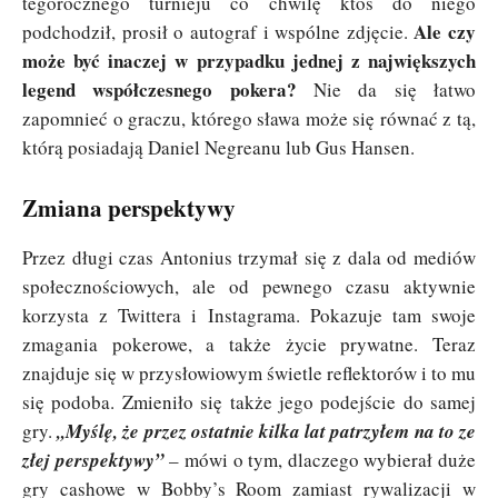
tegorocznego turnieju co chwilę ktoś do niego
Ale czy
podchodził, prosił o autograf i wspólne zdjęcie.
może być inaczej w przypadku jednej z największych
legend współczesnego pokera?
Nie da się łatwo
zapomnieć o graczu, którego sława może się równać z tą,
którą posiadają Daniel Negreanu lub Gus Hansen.
Zmiana perspektywy
Przez długi czas Antonius trzymał się z dala od mediów
społecznościowych, ale od pewnego czasu aktywnie
korzysta z Twittera i Instagrama. Pokazuje tam swoje
zmagania pokerowe, a także życie prywatne. Teraz
znajduje się w przysłowiowym świetle reflektorów i to mu
się podoba. Zmieniło się także jego podejście do samej
gry.
,,Myślę, że przez ostatnie kilka lat patrzyłem na to ze
złej perspektywy”
– mówi o tym, dlaczego wybierał duże
gry cashowe w Bobby’s Room zamiast rywalizacji w