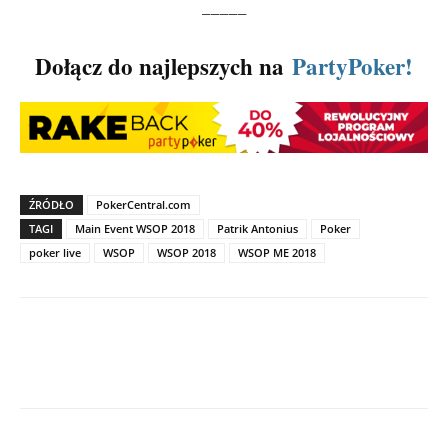
_____
Dołącz do najlepszych na
PartyPoker!
ŹRÓDŁO
PokerCentral.com
TAGI
Main Event WSOP 2018
Patrik Antonius
Poker
poker live
WSOP
WSOP 2018
WSOP ME 2018