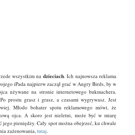
dzieciach
rzede wszystkim na
. Ich najnowsza reklama
ojego iPada najpierw zaczął grać w Angry Birds, by w
ojca używane na stronie internetowego bukmachera.
Po prostu grasz i grasz, a czasami wygrywasz. Jest
ekawiej. Młodo bohater spotu reklamowego mówi, że
tową ojca. A skoro jest nieletni, może być w miarę
ać jego pieniędzy. Cały spot można obejrzeć, ku chwale
nia zażenowania,
tutaj
.