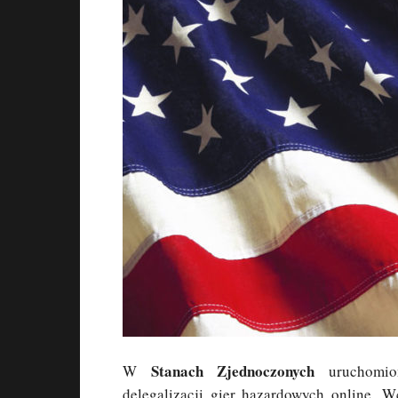
Stanach Zjednoczonych
W
uruchomion
delegalizacji gier hazardowych online. W