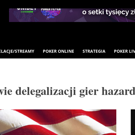
ELACJE/STREAMY
POKER ONLINE
STRATEGIA
POKER LI
ie delegalizacji gier hazar