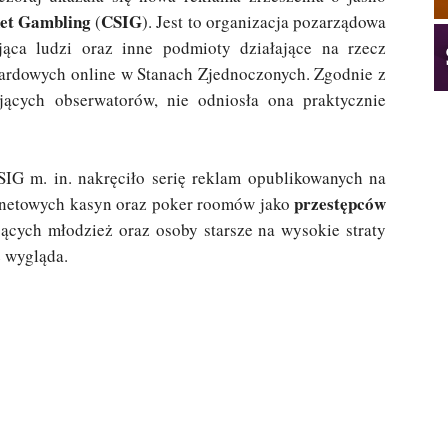
net Gambling
CSIG
(
). Jest to organizacja pozarządowa
ąca ludzi oraz inne podmioty działające na rzecz
ardowych online w Stanach Zjednoczonych. Zgodnie z
jących obserwatorów, nie odniosła ona praktycznie
IG m. in. nakręciło serię reklam opublikowanych na
przestępców
rnetowych kasyn oraz poker roomów jako
jących młodzież oraz osoby starsze na wysokie straty
e wygląda.