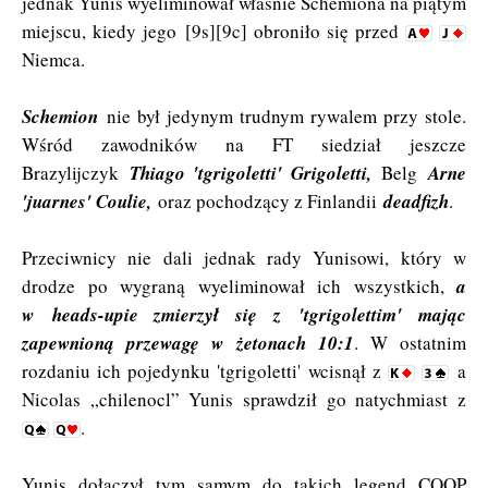
jednak Yunis wyeliminował właśnie Schemiona na piątym
miejscu, kiedy jego
[
9s][
9c] obroniło się przed
Niemca
.
Schemion
nie był jedynym trudnym rywalem przy stole.
Wśród zawodników na FT siedział jeszcze
Brazylijczyk
Thiago 'tgrigoletti' Grigoletti,
Belg
Arne
'juarnes' Coulie,
oraz pochodzący z Finlandii
deadfizh
.
Przeciwnicy nie dali jednak rady Yunisowi, który w
drodze po wygraną wyeliminował ich wszystkich,
a
w
heads-upie zmierzył się z
'tgrigolettim' mając
zapewnioną przewagę w żetonach 10:1
. W ostatnim
rozdaniu ich pojedynku 'tgrigoletti' wcisnął z
a
Nicolas „chilenocl” Yunis sprawdził go natychmiast z
.
Yunis dołączył tym samym do takich legend COOP