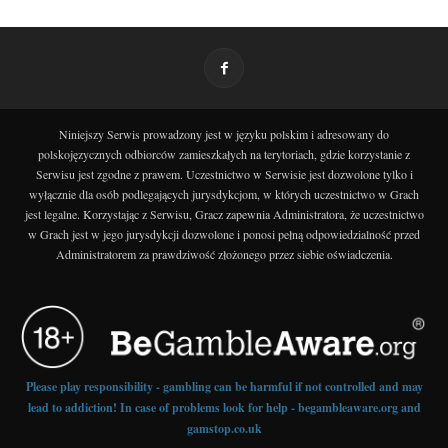
Niniejszy Serwis prowadzony jest w języku polskim i adresowany do
polskojęzycznych odbiorców zamieszkałych na terytoriach, gdzie korzystanie z
Serwisu jest zgodne z prawem. Uczestnictwo w Serwisie jest dozwolone tylko i
wyłącznie dla osób podlegających jurysdykcjom, w których uczestnictwo w Grach
jest legalne. Korzystając z Serwisu, Gracz zapewnia Administratora, że uczestnictwo
w Grach jest w jego jurysdykcji dozwolone i ponosi pełną odpowiedzialność przed
Administratorem za prawdziwość złożonego przez siebie oświadczenia.
Please play responsibility - gambling can be harmful if not controlled and may
lead to addiction! In case of problems look for help - begambleaware.org and
gamstop.co.uk