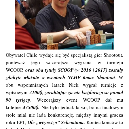
Obywatel Chile wydaje się być specjalistą gier Shootout,
ponieważ jego wczorajsza wygrana w turnieju
WCOOP,
oraz oba tytuły SCOOP (w 2016 i 2017) zostały
zdobyte właśnie w eventach NLHE 6max Shootout
. W
obu wspomnianych latach Nick wygrał turnieje z
wpisowym
2100$, zarabiając za nie każdorazowo ponad
90 tysięcy
. Wczorajszy event
WCOOP dał mu
kolejne
47500$.
Nie było jednak łatwo, bo na finałowym
stole miał nie lada konkurencję, między innymi gracza
roku EPT,
Ole „wizowizo” Schemiona
. Koniec końców to