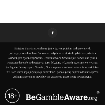
Niniejszy Serwis prowadzony jest w języku polskim i adresowany do
polskojęzycznych odbiorców zamieszkałych na terytoriach, gdzie korzystanie z
Serwisu jest zgodne z prawem. Uczestnictwo w Serwisie jest dozwolone tylko i
wyłącznie dla osób podlegających jurysdykcjom, w których uczestnictwo w Grach
jest legalne. Korzystając z Serwisu, Gracz zapewnia Administratora, że uczestnictwo
w Grach jest w jego jurysdykcji dozwolone i ponosi pełną odpowiedzialność przed
Administratorem za prawdziwość złożonego przez siebie oświadczenia.