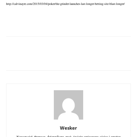
http://calvinayre.com/2015/03/04/poker/the-grinder-launches-last-longer-betting-site-blast-longer/
Wesker
Nauczyciel, tłumacz, dziennikarz, mąż, świeżo upieczony ojciec i amator