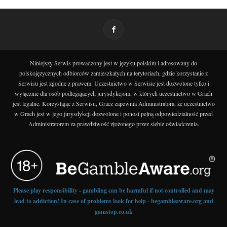
Niniejszy Serwis prowadzony jest w języku polskim i adresowany do
polskojęzycznych odbiorców zamieszkałych na terytoriach, gdzie korzystanie z
Serwisu jest zgodne z prawem. Uczestnictwo w Serwisie jest dozwolone tylko i
wyłącznie dla osób podlegających jurysdykcjom, w których uczestnictwo w Grach
jest legalne. Korzystając z Serwisu, Gracz zapewnia Administratora, że uczestnictwo
w Grach jest w jego jurysdykcji dozwolone i ponosi pełną odpowiedzialność przed
Administratorem za prawdziwość złożonego przez siebie oświadczenia.
Please play responsibility - gambling can be harmful if not controlled and may
lead to addiction! In case of problems look for help - begambleaware.org and
gamstop.co.uk