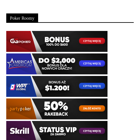
Poker Roomy