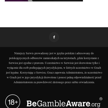
Niniejszy Serwis prowadzony jest w języku polskim i adresowany do
polskojęzycznych odbiorców zamieszkałych na terytoriach, gdzie korzystanie z
Serwisu jest zgodne z prawem. Uczestnictwo w Serwisie jest dozwolone tylko i
wyłącznie dla osób podlegających jurysdykcjom, w których uczestnictwo w Grach
jest legalne. Korzystając z Serwisu, Gracz zapewnia Administratora, że uczestnictwo
w Grach jest w jego jurysdykcji dozwolone i ponosi pełną odpowiedzialność przed
Administratorem za prawdziwość złożonego przez siebie oświadczenia.