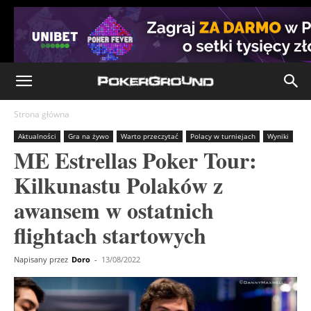
Strona główna
Aktualności
Gra na żywo
Warto przeczytać
Polacy w turniejach
Wyniki
ME Estrellas Poker Tour:
Kilkunastu Polaków z
awansem w ostatnich
flightach startowych
Napisany przez
Doro
-
13/08/2022