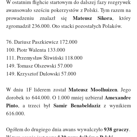
W ostatnim flighcie startowym do dalszej fazy rozgrywek
awansowało sześciu pokerzystów z Polski. Tym razem na
Mateusz Sikora
prowadzeniu znalazł się
, który
zgromadził 236.000. Oto stacki pozostałych Polaków.
76. Dariusz Paszkiewicz 172.000
100. Piotr Walenta 133.000
111. Przemysław Śliwiński 118.000
149. Tomasz Olszewski 57.000
149. Krzysztof Dulowski 57.000
Mateusz Moolhuizen
W dniu 1F liderem został
. Jego
Amexandre
dorobek to 644.000. O 1.000 mniej uzbierał
Pinto
Samir Benabeldaziz
, a trzeci był
z wynikiem
616.000.
938 graczy
Ogółem do drugiego dnia awans wywalczyło
.