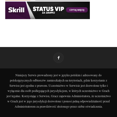
Niniejszy Serwis prowadzony jest w języku polskim i adresowany do
polskojęzycznych odbiorców zamieszkałych na terytoriach, gdzie korzystanie z
Serwisu jest zgodne z prawem. Uczestnictwo w Serwisie jest dozwolone tylko i
wyłącznie dla osób podlegających jurysdykcjom, w których uczestnictwo w Grach
jest legalne. Korzystając z Serwisu, Gracz zapewnia Administratora, że uczestnictwo
w Grach jest w jego jurysdykcji dozwolone i ponosi pełną odpowiedzialność przed
Administratorem za prawdziwość złożonego przez siebie oświadczenia.