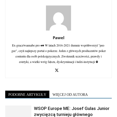
Pawel
Ex-gracz/wannabe pro ♠♣ W latach 2016-2021 dumnie współtworzył "pee-
gee", czyli najlepszy portal o pokerze. Jeden z głównych producentów poker
contentu dla osób polskojęzycznych. Zwolennik uczciwości, prawdy i
estetyki, a wielki wróg fałszu, dyskryminacji i ludzi-instytucji ⛔
PODOBNE ARTYKUŁY
WIĘCEJ OD AUTORA
WSOP Europe ME: Josef Gulas Junior
zwycięzcą turnieju głównego