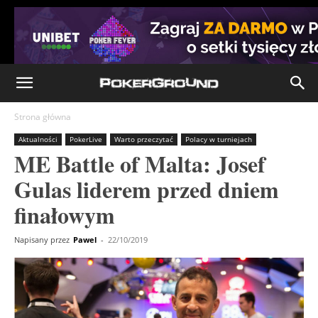
Strona główna
Aktualności
PokerLive
Warto przeczytać
Polacy w turniejach
ME Battle of Malta: Josef
Gulas liderem przed dniem
finałowym
Napisany przez
Pawel
-
22/10/2019