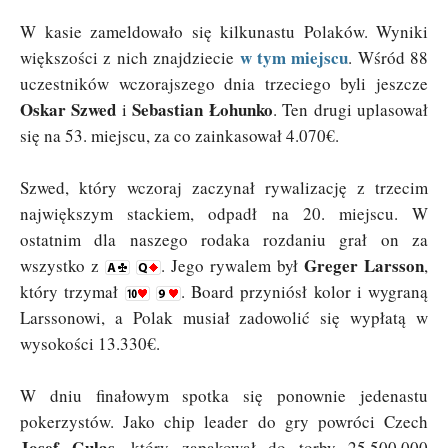
W kasie zameldowało się kilkunastu Polaków. Wyniki
w tym miejscu
większości z nich znajdziecie
. Wśród 88
uczestników wczorajszego dnia trzeciego byli jeszcze
Oskar Szwed
Sebastian Łohunko
i
. Ten drugi uplasował
się na 53. miejscu, za co zainkasował 4.070€.
Szwed, który wczoraj zaczynał rywalizację z trzecim
największym stackiem, odpadł na 20. miejscu. W
ostatnim dla naszego rodaka rozdaniu grał on za
Greger Larsson
wszystko z
. Jego rywalem był
,
który trzymał
. Board przyniósł kolor i wygraną
Larssonowi, a Polak musiał zadowolić się wypłatą w
wysokości 13.330€.
W dniu finałowym spotka się ponownie jedenastu
pokerzystów. Jako chip leader do gry powróci Czech
Josef Gulas
, który zapakował do torby 25.500.000