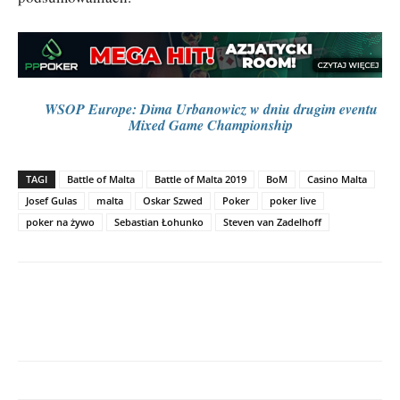
WSOP Europe: Dima Urbanowicz w dniu drugim eventu
Mixed Game Championship
TAGI
Battle of Malta
Battle of Malta 2019
BoM
Casino Malta
Josef Gulas
malta
Oskar Szwed
Poker
poker live
poker na żywo
Sebastian Łohunko
Steven van Zadelhoff