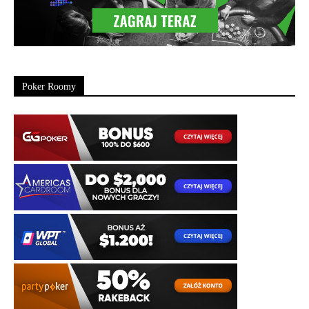
Poker Roomy