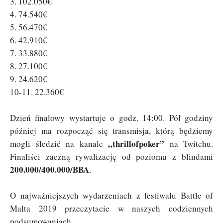
3. 102.050€
4. 74.540€
5. 56.470€
6. 42.910€
7. 33.880€
8. 27.100€
9. 24.620€
10-11. 22.360€
Dzień finałowy wystartuje o godz. 14:00. Pół godziny
później ma rozpocząć się transmisja, którą będziemy
„thrillofpoker”
mogli śledzić na kanale
na Twitchu.
Finaliści zaczną rywalizację od poziomu z blindami
200.000/400.000/BBA
.
O najważniejszych wydarzeniach z festiwalu Battle of
Malta 2019 przeczytacie w naszych codziennych
podsumowaniach.