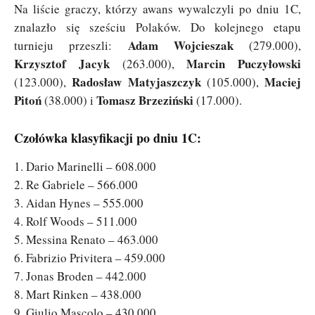
Na liście graczy, którzy awans wywalczyli po dniu 1C,
znalazło się sześciu Polaków. Do kolejnego etapu
Adam Wojcieszak
turnieju przeszli:
(279.000),
Krzysztof Jacyk
Marcin Puczyłowski
(263.000),
Radosław Matyjaszczyk
Maciej
(123.000),
(105.000),
Pitoń
Tomasz Brzeziński
(38.000) i
(17.000).
Czołówka klasyfikacji po dniu 1C:
1. Dario Marinelli – 608.000
2. Re Gabriele – 566.000
3. Aidan Hynes – 555.000
4. Rolf Woods – 511.000
5. Messina Renato – 463.000
6. Fabrizio Privitera – 459.000
7. Jonas Broden – 442.000
8. Mart Rinken – 438.000
9. Giulio Mascolo – 430.000