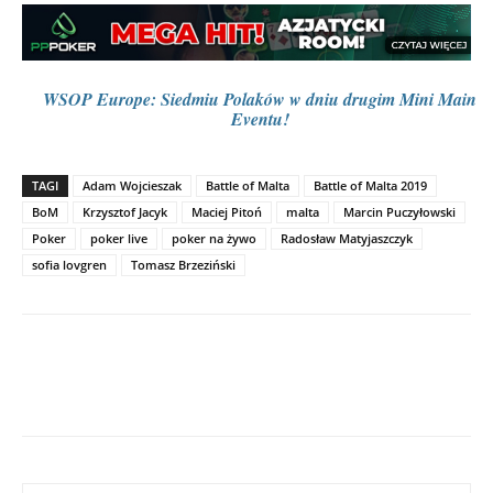
WSOP Europe: Siedmiu Polaków w dniu drugim Mini Main
Eventu!
TAGI
Adam Wojcieszak
Battle of Malta
Battle of Malta 2019
BoM
Krzysztof Jacyk
Maciej Pitoń
malta
Marcin Puczyłowski
Poker
poker live
poker na żywo
Radosław Matyjaszczyk
sofia lovgren
Tomasz Brzeziński