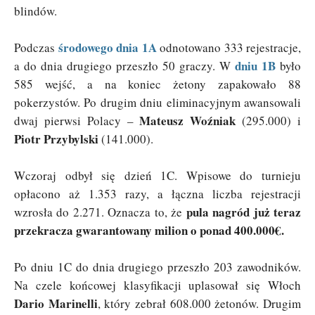
blindów.
środowego dnia 1A
Podczas
odnotowano 333 rejestracje,
dniu 1B
a do dnia drugiego przeszło 50 graczy. W
było
585 wejść, a na koniec żetony zapakowało 88
pokerzystów. Po drugim dniu eliminacyjnym awansowali
Mateusz Woźniak
dwaj pierwsi Polacy –
(295.000) i
Piotr Przybylski
(141.000).
Wczoraj odbył się dzień 1C. Wpisowe do turnieju
opłacono aż 1.353 razy, a łączna liczba rejestracji
pula nagród już teraz
wzrosła do 2.271. Oznacza to, że
przekracza gwarantowany milion o ponad 400.000€.
Po dniu 1C do dnia drugiego przeszło 203 zawodników.
Na czele końcowej klasyfikacji uplasował się Włoch
Dario Marinelli
, który zebrał 608.000 żetonów. Drugim