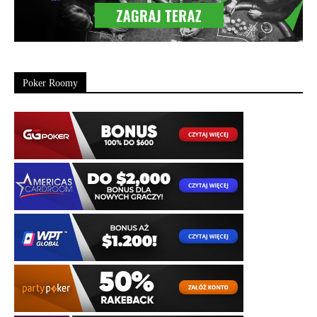
Poker Roomy