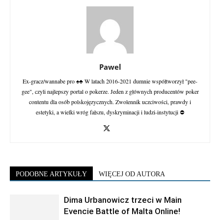
Pawel
Ex-gracz/wannabe pro ♠♣ W latach 2016-2021 dumnie współtworzył "pee-
gee", czyli najlepszy portal o pokerze. Jeden z głównych producentów poker
contentu dla osób polskojęzycznych. Zwolennik uczciwości, prawdy i
estetyki, a wielki wróg fałszu, dyskryminacji i ludzi-instytucji ⛔
PODOBNE ARTYKUŁY
WIĘCEJ OD AUTORA
Dima Urbanowicz trzeci w Main
Evencie Battle of Malta Online!