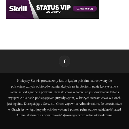
Niniejszy Serwis prowadzony jest w języku polskim i adresowany do
polskojęzycznych odbiorców zamieszkałych na terytoriach, gdzie korzystanie z
Serwisu jest zgodne z prawem. Uczestnictwo w Serwisie jest dozwolone tylko i
wyłącznie dla osób podlegających jurysdykcjom, w których uczestnictwo w Grach
jest legalne. Korzystając z Serwisu, Gracz zapewnia Administratora, że uczestnictwo
w Grach jest w jego jurysdykcji dozwolone i ponosi pełną odpowiedzialność przed
Administratorem za prawdziwość złożonego przez siebie oświadczenia.