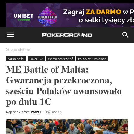
Strona główna
Aktualności
PokerLive
Warto przeczytać
Polacy w turniejach
ME Battle of Malta:
Gwarancja przekroczona,
sześciu Polaków awansowało
po dniu 1C
Napisany przez
Pawel
-
19/10/2019