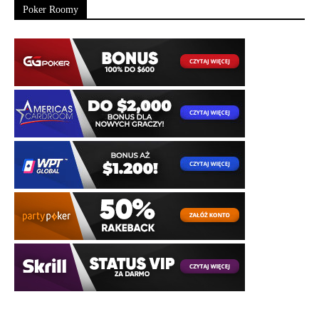
Poker Roomy