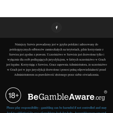
Niniejszy Serwis prowadzony jest w języku polskim i adresowany do
polskojęzycznych odbiorców zamieszkałych na terytoriach, gdzie korzystanie z
Serwisu jest zgodne z prawem. Uczestnictwo w Serwisie jest dozwolone tylko i
wyłącznie dla osób podlegających jurysdykcjom, w których uczestnictwo w Grach
jest legalne. Korzystając z Serwisu, Gracz zapewnia Administratora, że uczestnictwo
w Grach jest w jego jurysdykcji dozwolone i ponosi pełną odpowiedzialność przed
Administratorem za prawdziwość złożonego przez siebie oświadczenia.
Please play responsibility - gambling can be harmful if not controlled and may
lead to addiction! In case of problems look for help - begambleaware.org and