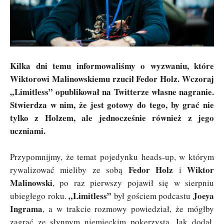
Kilka dni temu informowaliśmy o wyzwaniu, które
Wiktorowi Malinowskiemu rzucił Fedor Holz. Wczoraj
„Limitless” opublikował na Twitterze własne nagranie.
Stwierdza w nim, że jest gotowy do tego, by grać nie
tylko z Holzem, ale jednocześnie również z jego
uczniami.
Przypomnijmy, że temat pojedynku heads-up, w którym
Fedor Holz
Wiktor
rywalizować mieliby ze sobą
i
Malinowski
, po raz pierwszy pojawił się w sierpniu
„Limitless”
Joeya
ubiegłego roku.
był gościem podcastu
Ingrama
, a w trakcie rozmowy powiedział, że mógłby
zagrać ze słynnym niemieckim pokerzystą. Jak dodał,