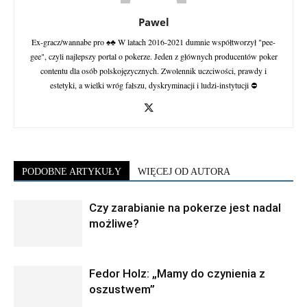
Pawel
Ex-gracz/wannabe pro ♠♣ W latach 2016-2021 dumnie współtworzył "pee-
gee", czyli najlepszy portal o pokerze. Jeden z głównych producentów poker
contentu dla osób polskojęzycznych. Zwolennik uczciwości, prawdy i
estetyki, a wielki wróg fałszu, dyskryminacji i ludzi-instytucji ⛔
PODOBNE ARTYKUŁY
WIĘCEJ OD AUTORA
Czy zarabianie na pokerze jest nadal
możliwe?
Fedor Holz: „Mamy do czynienia z
oszustwem”