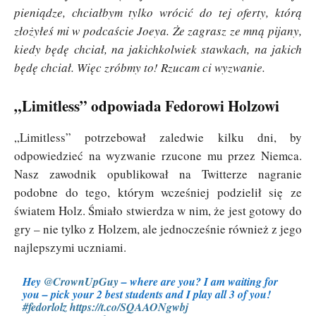
pieniądze, chciałbym tylko wrócić do tej oferty, którą
złożyłeś mi w podcaście Joeya. Że zagrasz ze mną pijany,
kiedy będę chciał, na jakichkolwiek stawkach, na jakich
będę chciał. Więc zróbmy to! Rzucam ci wyzwanie.
„Limitless” odpowiada Fedorowi Holzowi
„Limitless” potrzebował zaledwie kilku dni, by
odpowiedzieć na wyzwanie rzucone mu przez Niemca.
Nasz zawodnik opublikował na Twitterze nagranie
podobne do tego, którym wcześniej podzielił się ze
światem Holz. Śmiało stwierdza w nim, że jest gotowy do
gry – nie tylko z Holzem, ale jednocześnie również z jego
najlepszymi uczniami.
Hey
@CrownUpGuy
– where are you? I am waiting for
you – pick your 2 best students and I play all 3 of you!
#fedorlolz
https://t.co/SQAAONgwbj