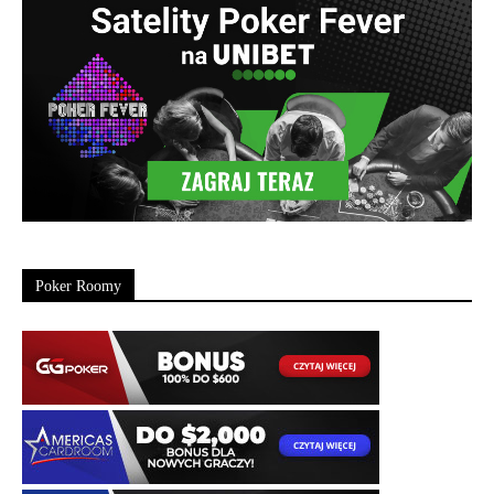
Poker Roomy