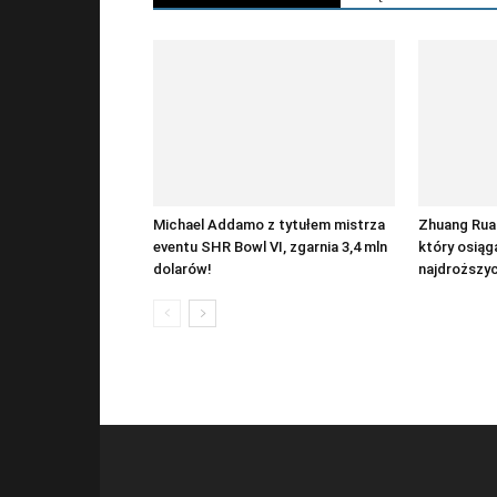
Michael Addamo z tytułem mistrza
Zhuang Ruan
eventu SHR Bowl VI, zgarnia 3,4 mln
który osiąg
dolarów!
najdroższyc