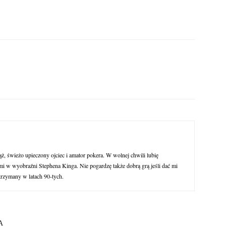
ąż, świeżo upieczony ojciec i amator pokera. W wolnej chwili lubię
 w wyobraźni Stephena Kinga. Nie pogardzę także dobrą grą jeśli dać mi
trzymany w latach 90-tych.
A