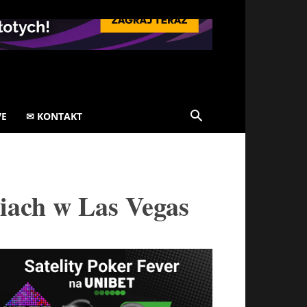
VE
✉ KONTAKT
niach w Las Vegas