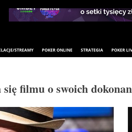
ELACJE/STREAMY
POKER ONLINE
STRATEGIA
POKER LI
 się filmu o swoich dokona