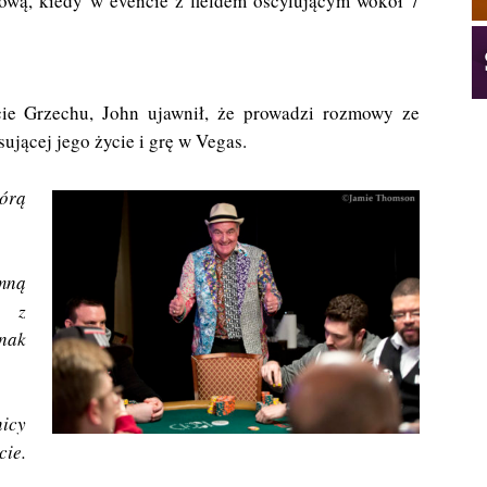
ową, kiedy w evencie z fieldem oscylującym wokół 7
ie Grzechu, John ujawnił, że prowadzi rozmowy ze
ującej jego życie i grę w Vegas.
órą
 mną
e z
nak
icy
ie.