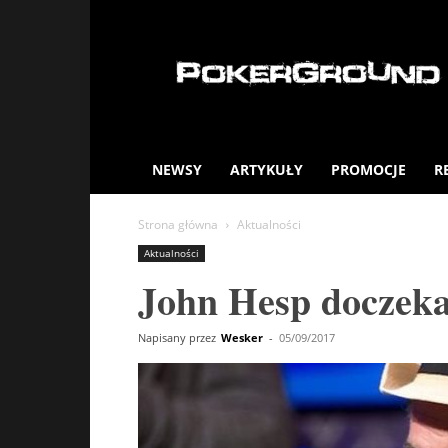
PokerGround.com
NEWSY
ARTYKUŁY
PROMOCJE
R
Strona główna
Aktualności
Aktualności
John Hesp doczeka
Napisany przez
Wesker
-
05/09/2017