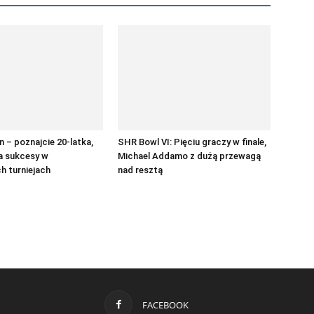
 – poznajcie 20-latka,
SHR Bowl VI: Pięciu graczy w finale,
a sukcesy w
Michael Addamo z dużą przewagą
h turniejach
nad resztą
FACEBOOK