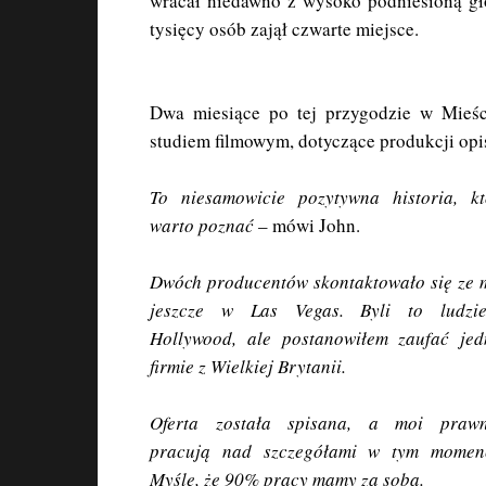
wracał niedawno z wysoko podniesioną gł
tysięcy osób zajął czwarte miejsce.
Dwa miesiące po tej przygodzie w Mieśc
studiem filmowym, dotyczące produkcji opis
To niesamowicie pozytywna historia, kt
warto poznać
– mówi John.
Dwóch producentów skontaktowało się ze
jeszcze w Las Vegas. Byli to ludzi
Hollywood, ale postanowiłem zaufać jed
firmie z Wielkiej Brytanii.
Oferta została spisana, a moi prawn
pracują nad szczegółami w tym momenc
Myślę, że 90% pracy mamy za sobą.