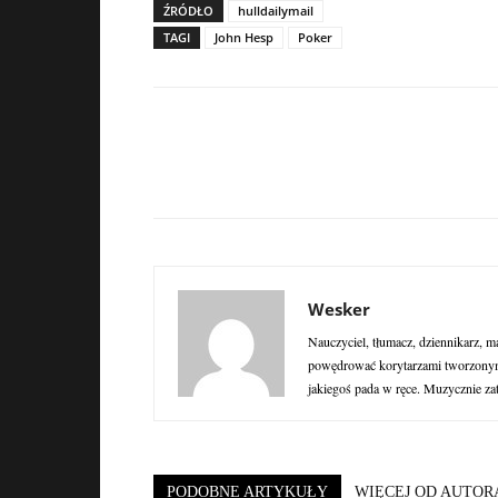
ŹRÓDŁO
hulldailymail
TAGI
John Hesp
Poker
Wesker
Nauczyciel, tłumacz, dziennikarz, m
powędrować korytarzami tworzonymi
jakiegoś pada w ręce. Muzycznie za
PODOBNE ARTYKUŁY
WIĘCEJ OD AUTOR