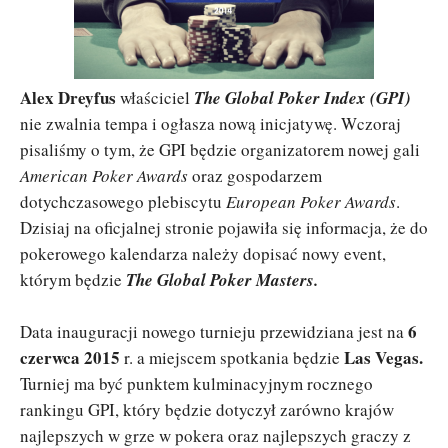
Alex Dreyfus
właściciel
The Global Poker Index (GPI)
nie zwalnia tempa i ogłasza nową inicjatywę. Wczoraj
pisaliśmy o tym, że GPI będzie organizatorem nowej gali
American Poker Awards
oraz gospodarzem
dotychczasowego plebiscytu
European Poker Awards
.
Dzisiaj na oficjalnej stronie pojawiła się informacja, że do
pokerowego kalendarza należy dopisać nowy event,
którym będzie
The Global Poker Masters.
6
Data inauguracji nowego turnieju przewidziana jest na
czerwca 2015
Las Vegas.
r. a miejscem spotkania będzie
Turniej ma być punktem kulminacyjnym rocznego
rankingu GPI, który będzie dotyczył zarówno krajów
najlepszych w grze w pokera oraz najlepszych graczy z