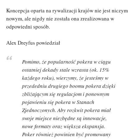
Koncepcja oparta na rywalizacji krajów nie jest niczym
nowym, ale nigdy nie została ona zrealizowana w
odpowiedni sposób.
Alex Dreyfus powiedział
Pomimo, że popularność pokera w ciągu
ostatniej dekady stale wzrasta (ok. 15%
każdego roku), wierzymy, że jesteśmy w
przededniu drugiego boomu pokera dzięki
zbliżającym się regulacjom i ponownym
pojawieniu się pokera w Stanach
Zjednoczonych. Aby rozkwit pokera miał
swoje miejsce niezbędne są innowacje,
nowe formaty oraz większa ekspansja.
Poker również powinien być promowany