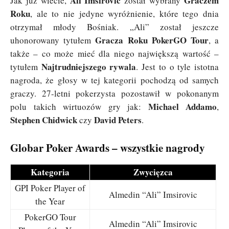
Ali Imsirovic
Graczem
Jak już wiecie,
został wybrany
Roku
, ale to nie jedyne wyróżnienie, które tego dnia
otrzymał młody Bośniak. „Ali” został jeszcze
Gracza Roku PokerGO Tour
uhonorowany tytułem
, a
także – co może mieć dla niego największą wartość –
Najtrudniejszego
rywala
tytułem
. Jest to o tyle istotna
nagroda, że głosy w tej kategorii pochodzą od samych
graczy. 27-letni pokerzysta pozostawił w pokonanym
Michael Addamo
polu takich wirtuozów gry jak:
,
Stephen Chidwick
David Peters
czy
.
Globar Poker Awards – wszystkie nagrody
Kategoria
Zwycięzca
GPI Poker Player of
Almedin “Ali” Imsirovic
the Year
PokerGO Tour
Almedin “Ali” Imsirovic