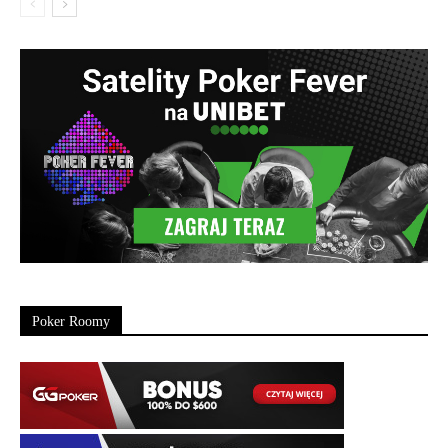
Poker Roomy