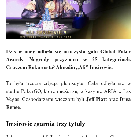
Dziś w nocy odbyła się uroczysta gala Global Poker
Awards. Nagrody przyznano w 25 kategoriach.
Graczem Roku został Almedin „Ali” Imsirovic.
To była trzecia edycja plebiscytu. Gala odbyła się w
studiu PokerGO, które mieści się w kasynie ARIA w Las
Jeff Platt
Drea
Vegas. Gospodarzami wieczoru byli
oraz
Renee
.
Imsirovic zgarnia trzy tytuły