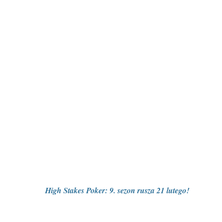
High Stakes Poker: 9. sezon rusza 21 lutego!