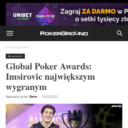
Strona główna
Aktualności
Global Poker Awards:
Imsirovic największym
wygranym
Napisany przez
Doro
-
19/02/2022