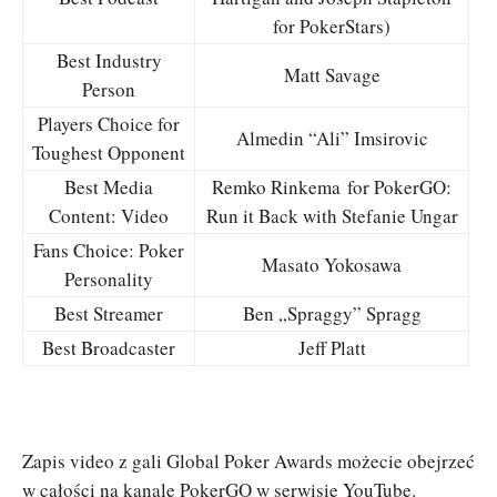
for PokerStars)
Best Industry
Matt Savage
Person
Players Choice for
Almedin “Ali” Imsirovic
Toughest Opponent
Best Media
Remko Rinkema for PokerGO:
Content: Video
Run it Back with Stefanie Ungar
Fans Choice: Poker
Masato Yokosawa
Personality
Best Streamer
Ben „Spraggy” Spragg
Best Broadcaster
Jeff Platt
Zapis video z gali Global Poker Awards możecie obejrzeć
w całości na kanale PokerGO w serwisie YouTube.