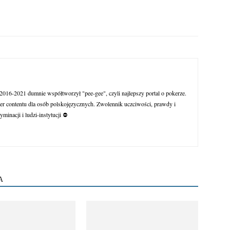
016-2021 dumnie współtworzył "pee-gee", czyli najlepszy portal o pokerze.
r contentu dla osób polskojęzycznych. Zwolennik uczciwości, prawdy i
yminacji i ludzi-instytucji ⛔
A