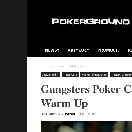
PokerGround.com
NEWSY
ARTYKUŁY
PROMOCJE
R
Strona główna
Aktualności
Aktualności
PokerLive
Warto przeczytać
Polacy w turn
Gangsters Poker Cu
Warm Up
Napisany przez
Pawel
-
19/11/2017