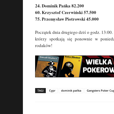
24. Dominik Pańka 82.200
60. Krzysztof Czerwiński 57.500
75. Przemysław Piotrowski 45.000
Początek dnia drugiego dziś o godz. 13:00.
którzy spotkają się ponownie w ponied
rodaków!
TAGI
Cypr
dominik pańka
Gangsters Poker Cu