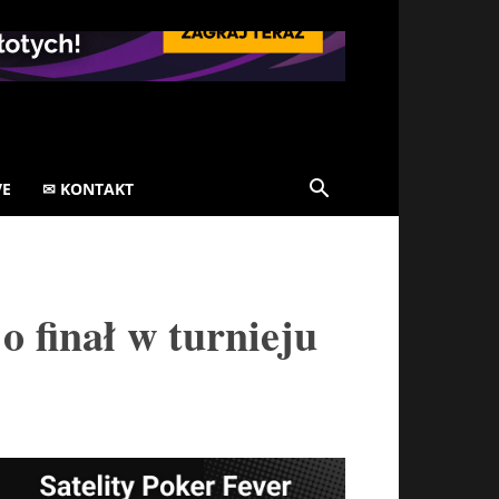
VE
✉ KONTAKT
 finał w turnieju