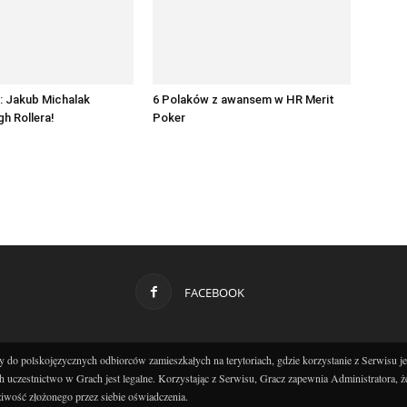
: Jakub Michalak
6 Polaków z awansem w HR Merit
h Rollera!
Poker
FACEBOOK
 do polskojęzycznych odbiorców zamieszkałych na terytoriach, gdzie korzystanie z Serwisu j
h uczestnictwo w Grach jest legalne. Korzystając z Serwisu, Gracz zapewnia Administratora, ż
iwość złożonego przez siebie oświadczenia.