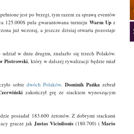
pełnione jest po brzegi, tym razem za sprawą eventów
Warm Up
ca 125.000$ pula gwarantowana turnieju
z
ona już wczoraj, a jeszcze dzisiaj otwarta pozostaje
e udział w dniu drugim, znalazło się trzech Polaków.
w Piotrowski
, który w dalszej rywalizacji będzie miał
Dominik Pańka
czyło sobie
dwóch Polaków
.
zebrał
Czerwiński
zakończył grę ze stackiem wynoszącym
ędzie posiadał 183.600 żetonów. Z dobrymi stackami
Justas Viciulionis
Mario
 tacy gracze jak
(180.700) i