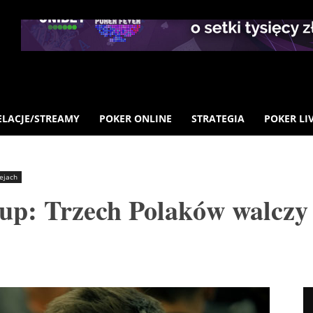
ELACJE/STREAMY
POKER ONLINE
STRATEGIA
POKER LI
iejach
p: Trzech Polaków walczy o