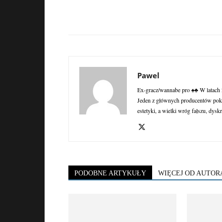
Pawel
Ex-gracz/wannabe pro ♠♣ W latach 2
Jeden z głównych producentów poke
estetyki, a wielki wróg fałszu, dyskr
PODOBNE ARTYKUŁY
WIĘCEJ OD AUTOR