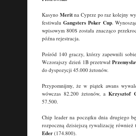
Merit
Kasyno
na Cyprze po raz kolejny wy
Gangsters Poker Cup
festiwalu
. Wynoszą
wpisowym 800$ została znacząco przekrocz
późna rejestracja.
Pośród 140 graczy, którzy zapewnili sobi
Przemysła
Wczorajszy dzień 1B przetrwał
do dyspozycji 45.000 żetonów.
Przypomnijmy, że w piątek awans wywal
Krzysztof 
wówczas 82.200 żetonów, a
57.500.
Chip leader na początku dnia drugiego b
rozpoczną dzisiejszą rywalizację również
Eder
(174.800).