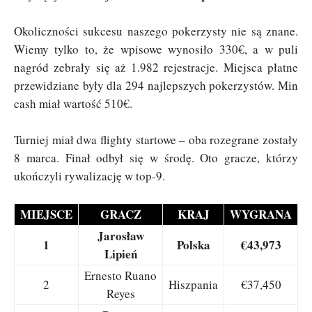
Okoliczności sukcesu naszego pokerzysty nie są znane.
Wiemy tylko to, że wpisowe wynosiło 330€, a w puli
nagród zebrały się aż 1.982 rejestracje. Miejsca płatne
przewidziane były dla 294 najlepszych pokerzystów. Min
cash miał wartość 510€.
Turniej miał dwa flighty startowe – oba rozegrane zostały
8 marca. Finał odbył się w środę. Oto gracze, którzy
ukończyli rywalizację w top-9.
MIEJSCE
GRACZ
KRAJ
WYGRANA
Jarosław
1
Polska
€43,973
Lipień
Ernesto Ruano
2
Hiszpania
€37,450
Reyes