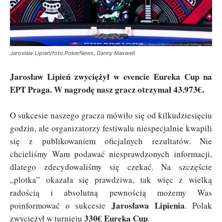
Jarosław Lipień/foto.PokerNews, Danny Maxwell
Jarosław Lipień zwyciężył w evencie Eureka Cup na
EPT Praga. W nagrodę nasz gracz otrzymał 43.973€.
O sukcesie naszego gracza mówiło się od kilkudziesięciu
godzin, ale organizatorzy festiwalu niespecjalnie kwapili
się z publikowaniem oficjalnych rezultatów. Nie
chcieliśmy Wam podawać niesprawdzonych informacji,
dlatego zdecydowaliśmy się czekać. Na szczęście
„plotka” okazała się prawdziwa, tak więc z wielką
radością i absolutną pewnością możemy Was
Jarosława Lipienia
poinformować o sukcesie
. Polak
330€ Eureka Cup
zwyciężył w turnieju
.