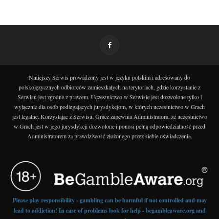
Niniejszy Serwis prowadzony jest w języku polskim i adresowany do
polskojęzycznych odbiorców zamieszkałych na terytoriach, gdzie korzystanie z
Serwisu jest zgodne z prawem. Uczestnictwo w Serwisie jest dozwolone tylko i
wyłącznie dla osób podlegających jurysdykcjom, w których uczestnictwo w Grach
jest legalne. Korzystając z Serwisu, Gracz zapewnia Administratora, że uczestnictwo
w Grach jest w jego jurysdykcji dozwolone i ponosi pełną odpowiedzialność przed
Administratorem za prawdziwość złożonego przez siebie oświadczenia.
Please play responsibility - gambling can be harmful if not controlled and may
lead to addiction! In case of problems look for help - begambleaware.org and