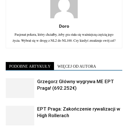
Doro
Pasjonat pokera, który chciałby, żeby gra stała się ważniejszą częścią jego
życia. Wybrał się w drogę z NL2 do NL100. Czy kiedyś zrealizuje swój cel?
PODOBNE ARTYKUŁY
WIĘCEJ OD AUTORA
Grzegorz Główny wygrywa ME EPT
Praga! (692.252€)
EPT Praga: Zakończenie rywalizacji w
High Rollerach