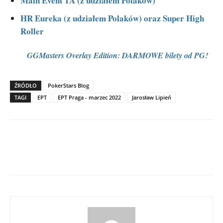
Main Event 1A (z udziałem Polaków)
HR Eureka (z udziałem Polaków) oraz Super High
Roller
GGMasters Overlay Edition: DARMOWE bilety od PG!
ŹRÓDŁO
PokerStars Blog
TAGI
EPT
EPT Praga - marzec 2022
Jarosław Lipień