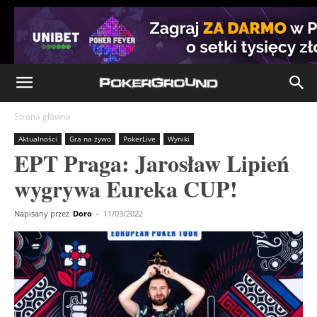
Strona główna
Aktualności
Gra na żywo
PokerLive
Wyniki
EPT Praga: Jarosław Lipień
wygrywa Eureka CUP!
Napisany przez
Doro
-
11/03/2022