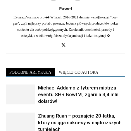
Pawel
Ex-gracz/wannabe pro ♠♣ W latach 2016-2021 dumnie współtworzył "pee-
gee", czyli najlepszy portal o pokerze. Jeden z głównych producentów poker
contentu dla osób polskojęzycznych. Zwolennik uczciwości, prawdy i
estetyki, a wielki wróg fałszu, dyskryminacji i ludzi-instytucji ⛔
PODOBNE ARTYKUŁY
WIĘCEJ OD AUTORA
Michael Addamo z tytułem mistrza
eventu SHR Bowl VI, zgarnia 3,4 mln
dolarów!
Zhuang Ruan – poznajcie 20-latka,
który osiąga sukcesy w najdroższych
turniejach