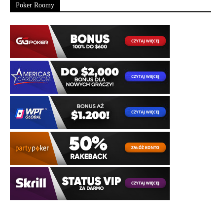
Poker Roomy