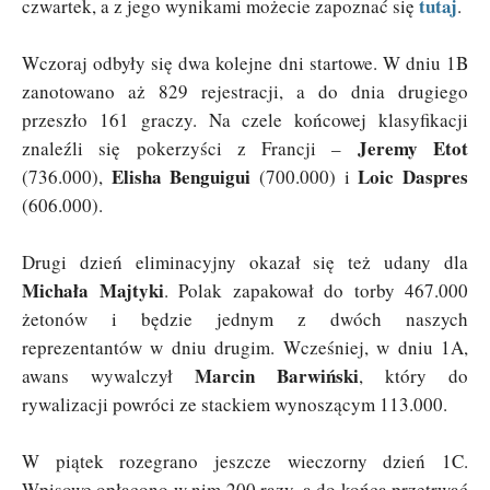
tutaj
czwartek, a z jego wynikami możecie zapoznać się
.
Wczoraj odbyły się dwa kolejne dni startowe. W dniu 1B
zanotowano aż 829 rejestracji, a do dnia drugiego
przeszło 161 graczy. Na czele końcowej klasyfikacji
Jeremy Etot
znaleźli się pokerzyści z Francji –
Elisha Benguigui
Loic Daspres
(736.000),
(700.000) i
(606.000).
Drugi dzień eliminacyjny okazał się też udany dla
Michała Majtyki
. Polak zapakował do torby 467.000
żetonów i będzie jednym z dwóch naszych
reprezentantów w dniu drugim. Wcześniej, w dniu 1A,
Marcin Barwiński
awans wywalczył
, który do
rywalizacji powróci ze stackiem wynoszącym 113.000.
W piątek rozegrano jeszcze wieczorny dzień 1C.
Wpisowe opłacono w nim 200 razy, a do końca przetrwać