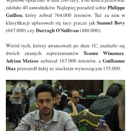
Philippe
zdołało 40 zawodników. Najlepiej poradził sobie
Guillou
, który zebrał 764.000 żetonów. Tuż za nim w
Samuel Bovy
klasyfikacji uplasowali się tacy gracze jak
Darragh O'Sullivan
(647.000) czy
(480.000).
Wśród tych, którzy awansowali po dniu 1C, znalazło się
Teamu Winamax
dwóch znanych reprezentantów
.
Adrian Mateos
Guillaume
uzbierał 167.000 żetonów, a
Diaz
przeszedł dalej ze stackiem wynoszącym 135.000.