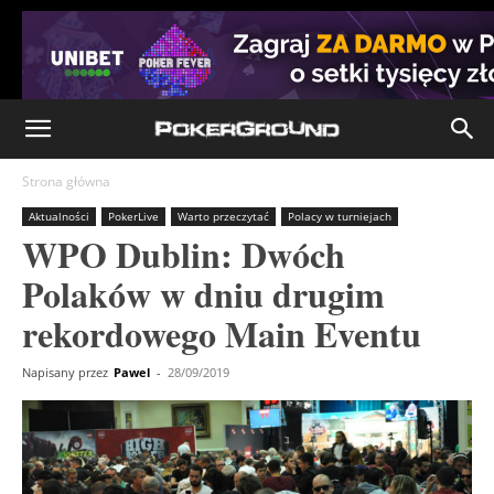
Strona główna
Aktualności
PokerLive
Warto przeczytać
Polacy w turniejach
WPO Dublin: Dwóch
Polaków w dniu drugim
rekordowego Main Eventu
Napisany przez
Pawel
-
28/09/2019