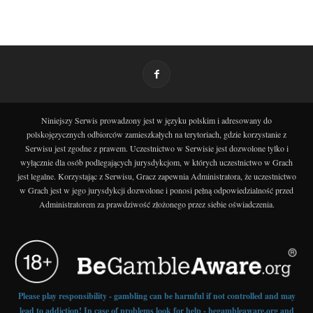
Niniejszy Serwis prowadzony jest w języku polskim i adresowany do
polskojęzycznych odbiorców zamieszkałych na terytoriach, gdzie korzystanie z
Serwisu jest zgodne z prawem. Uczestnictwo w Serwisie jest dozwolone tylko i
wyłącznie dla osób podlegających jurysdykcjom, w których uczestnictwo w Grach
jest legalne. Korzystając z Serwisu, Gracz zapewnia Administratora, że uczestnictwo
w Grach jest w jego jurysdykcji dozwolone i ponosi pełną odpowiedzialność przed
Administratorem za prawdziwość złożonego przez siebie oświadczenia.
Please play responsibility - gambling can be harmful if not controlled and may
lead to addiction! In case of problems look for help - begambleaware.org and