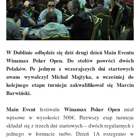
W Dublinie odbędzie się dziś drugi dzień Main Eventu
Winamax Poker Open. Do stołów powróci dwóch
Polaków. Po jednym z wczorajszych dni startowych
awans wywalczył Michał Majtyka, a wcześniej do
kolejnego etapu turnieju zakwalifikował się Marcin
Barwiński.
Main Event
Winamax Poker Open
festiwalu
miał
wpisowe w wysokości 500€. Pierwszy etap turnieju
składał się z trzech dni startowych – dwóch regularnych i
jednego w formacie turbo. Dzień 1A rozegrano w