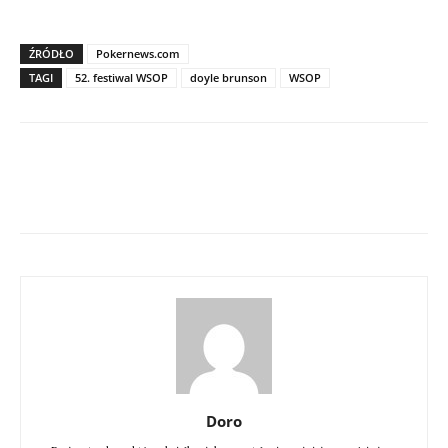
ŹRÓDŁO
Pokernews.com
TAGI
52. festiwal WSOP
doyle brunson
WSOP
Doro