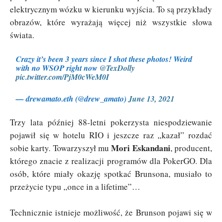
elektrycznym wózku w kierunku wyjścia. To są przykłady
obrazów, które wyrażają więcej niż wszystkie słowa
świata.
Crazy it’s been 3 years since I shot these photos! Weird
with no WSOP right now
@TexDolly
pic.twitter.com/PjM0cWeM0I
— drewamato.eth (@drew_amato)
June 13, 2021
Trzy lata później 88-letni pokerzysta niespodziewanie
pojawił się w hotelu RIO i jeszcze raz „kazał” rozdać
Mori Eskandani
sobie karty. Towarzyszył mu
, producent,
którego znacie z realizacji programów dla PokerGO. Dla
osób, które miały okazję spotkać Brunsona, musiało to
przeżycie typu „once in a lifetime”…
Technicznie istnieje możliwość, że Brunson pojawi się w