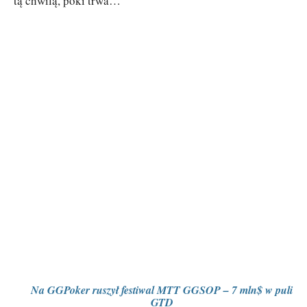
tą chwilą, póki trwa…
Na GGPoker ruszył festiwal MTT GGSOP – 7 mln$ w puli
GTD