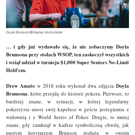
Doyle Brunson/©Hayley Hochstetler
… i gdy już wydawało się, że nie zobaczymy Doyla
Brunsona przy stołach WSOP, ten zaskoczył wszystkich
i wziął udział w turnieju $1,000 Super Seniors No-Limit
Hold'em.
Drew Amato
Doyla
w 2018 roku wykonał dwa zdjęcia
Brunsona
, które przejdą do historii pokera. Pierwsze, to
bardziej znane, w sytuacji, w której legendarny
pokerzysta unosi swój kapelusz w geście pożegnania z
widownią i z World Series of Poker. Drugie, to mniej
znane, gdy zamknął w kadrze symboliczną chwilę, jak
pustym korytarzem Brunson podąża w swoim