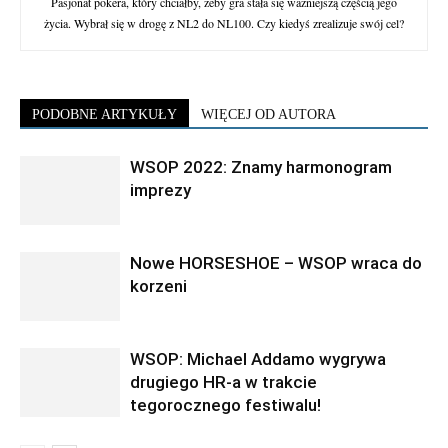
Pasjonat pokera, który chciałby, żeby gra stała się ważniejszą częścią jego
życia. Wybrał się w drogę z NL2 do NL100. Czy kiedyś zrealizuje swój cel?
PODOBNE ARTYKUŁY
WIĘCEJ OD AUTORA
WSOP 2022: Znamy harmonogram
imprezy
Nowe HORSESHOE – WSOP wraca do
korzeni
WSOP: Michael Addamo wygrywa
drugiego HR-a w trakcie
tegorocznego festiwalu!