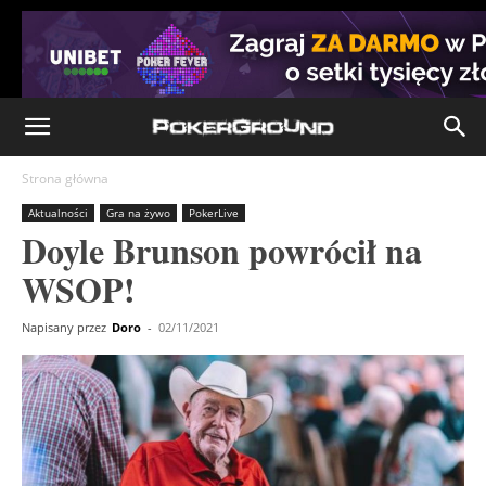
Strona główna
Aktualności
Gra na żywo
PokerLive
Doyle Brunson powrócił na
WSOP!
Napisany przez
Doro
-
02/11/2021