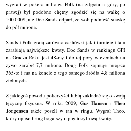
Polk
wygrali w pokera miliony.
(na zdjęciu u góry, po
prawej) był podobno chętny zgodzić się na walkę o
100.000$, ale Doc Sands odparł, że woli podnieść stawkę
do pół miliona.
Sands i Polk grają zarówno cashówki jak i turnieje i tam
zarabiają największe kwoty. Doc Sands w rankingu GPI
na Gracza Roku jest 48-my i do tej pory w eventach na
żywo zarobił 7,7 miliona. Doug Polk zajmuje miejsce
365-te i ma na koncie z tego samego źródła 4,8 miliona
zielonych.
Z jakiegoś powodu pokerzyści lubią zakładać się o swoją
Gus Hansen
Theo
tężyznę fizyczną. W roku 2009,
i
Jorgensen
także poszli w tan w ringu. Wygrał Theo,
który opuścił ring bogatszy o pięciocyfrową kwotę.