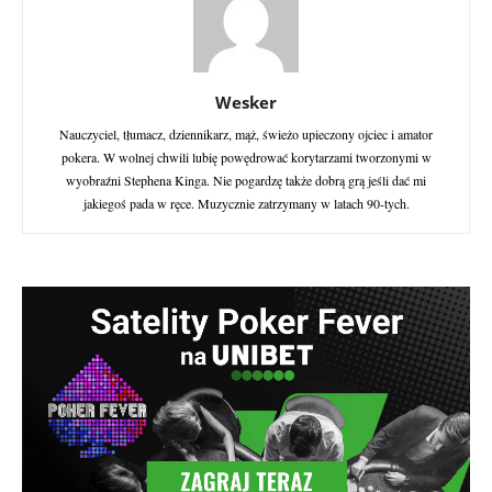
Wesker
Nauczyciel, tłumacz, dziennikarz, mąż, świeżo upieczony ojciec i amator
pokera. W wolnej chwili lubię powędrować korytarzami tworzonymi w
wyobraźni Stephena Kinga. Nie pogardzę także dobrą grą jeśli dać mi
jakiegoś pada w ręce. Muzycznie zatrzymany w latach 90-tych.