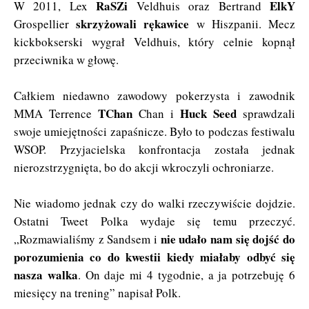
RaSZi
ElkY
W 2011, Lex
Veldhuis oraz Bertrand
skrzyżowali rękawice
Grospellier
w Hiszpanii. Mecz
kickbokserski wygrał Veldhuis, który celnie kopnął
przeciwnika w głowę.
Całkiem niedawno zawodowy pokerzysta i zawodnik
TChan
Huck Seed
MMA Terrence
Chan i
sprawdzali
swoje umiejętności zapaśnicze. Było to podczas festiwalu
WSOP. Przyjacielska konfrontacja została jednak
nierozstrzygnięta, bo do akcji wkroczyli ochroniarze.
Nie wiadomo jednak czy do walki rzeczywiście dojdzie.
Ostatni Tweet Polka wydaje się temu przeczyć.
nie udało nam się dojść do
„Rozmawialiśmy z Sandsem i
porozumienia co do kwestii kiedy miałaby odbyć się
nasza walka
. On daje mi 4 tygodnie, a ja potrzebuję 6
miesięcy na trening” napisał Polk.