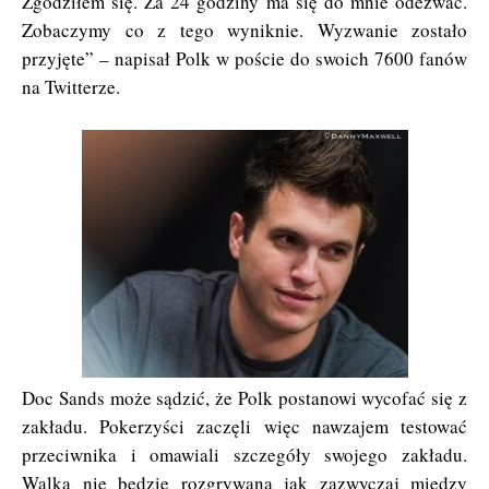
Zgodziłem się. Za 24 godziny ma się do mnie odezwać.
Zobaczymy co z tego wyniknie. Wyzwanie zostało
przyjęte” – napisał Polk w poście do swoich 7600 fanów
na Twitterze.
Doc Sands może sądzić, że Polk postanowi wycofać się z
zakładu. Pokerzyści zaczęli więc nawzajem testować
przeciwnika i omawiali szczegóły swojego zakładu.
Walka nie będzie rozgrywana jak zazwyczaj między