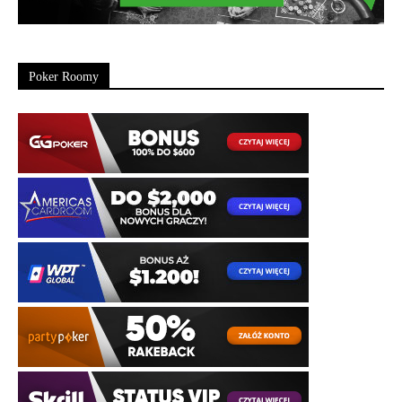
Poker Roomy