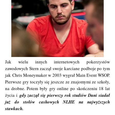
Jak wielu innych internetowych pokerzystów
zawodowych Stern zaczął swoje karciane podboje po tym
jak
Chris Moneymaker w 2003 wygrał Main Event WSOP.
Pierwsze gry toczyły się jeszcze ze znajomymi ze szkoły,
na drobne. Potem były gry online po skończeniu 18 lat
życia i
gdy zaczął się pierwszy rok studiów Dani siadał
już do stołów cashowych NLHE na najwyższych
stawkach.