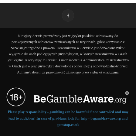
Niniejszy Serwis prowadzony jest w języku polskim i adresowany do
polskojęzycznych odbiorców zamieszkałych na terytoriach, gdzie korzystanie z
Serwisu jest zgodne z prawem. Uczestnictwo w Serwisie jest dozwolone tylko i
wyłącznie dla osób podlegających jurysdykcjom, w których uczestnictwo w Grach
jest legalne. Korzystając z Serwisu, Gracz zapewnia Administratora, że uczestnictwo
w Grach jest w jego jurysdykcji dozwolone i ponosi pełną odpowiedzialność przed
Administratorem za prawdziwość złożonego przez siebie oświadczenia.
Please play responsibility - gambling can be harmful if not controlled and may
lead to addiction! In case of problems look for help - begambleaware.org and
gamstop.co.uk