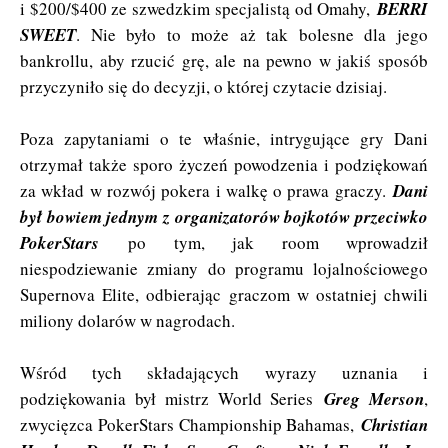
i $200/$400 ze szwedzkim specjalistą od Omahy,
BERRI
SWEET
. Nie było to może aż tak bolesne dla jego
bankrollu, aby rzucić grę, ale na pewno w jakiś sposób
przyczyniło się do decyzji, o której czytacie dzisiaj.
Poza zapytaniami o te właśnie, intrygujące gry Dani
otrzymał także sporo życzeń powodzenia i podziękowań
za wkład w rozwój pokera i walkę o prawa graczy.
Dani
był bowiem jednym z organizatorów bojkotów przeciwko
PokerStars
po tym, jak room wprowadził
niespodziewanie zmiany do programu lojalnościowego
Supernova Elite, odbierając graczom w ostatniej chwili
miliony dolarów w nagrodach.
Wśród tych składających wyrazy uznania i
podziękowania był mistrz World Series
Greg Merson
,
zwycięzca PokerStars Championship Bahamas,
Christian