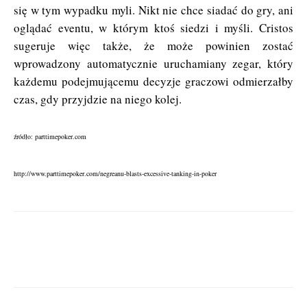
się w tym wypadku myli. Nikt nie chce siadać do gry, ani
oglądać eventu, w którym ktoś siedzi i myśli. Cristos
sugeruje więc także, że może powinien zostać
wprowadzony automatycznie uruchamiany zegar, który
każdemu podejmującemu decyzje graczowi odmierzałby
czas, gdy przyjdzie na niego kolej.
źródło: parttimepoker.com
http://www.parttimepoker.com/negreanu-blasts-excessive-tanking-in-poker