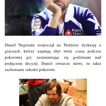
Daniel Negreanu rozpoczął na Twitterze dyskusję o
graczach, którzy zajmują zbyt wiele czasu podczas
pokerowej gry zastanawiając się godzinami nad
podjęciem decyzji. Daniel otwarcie mówi, że takie
zachowanie szkodzi pokerowi.