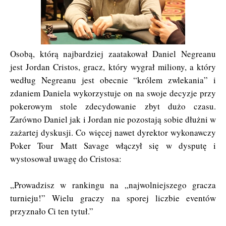
Osobą, którą najbardziej zaatakował Daniel Negreanu
jest Jordan Cristos, gracz, który wygrał miliony, a który
według Negreanu jest obecnie “królem zwlekania” i
zdaniem Daniela wykorzystuje on na swoje decyzje przy
pokerowym stole zdecydowanie zbyt dużo czasu.
Zarówno Daniel jak i Jordan nie pozostają sobie dłużni w
zażartej dyskusji. Co więcej nawet dyrektor wykonawczy
Poker Tour Matt Savage włączył się w dysputę i
wystosował uwagę do Cristosa:
„Prowadzisz w rankingu na „najwolniejszego gracza
turnieju!” Wielu graczy na sporej liczbie eventów
przyznało Ci ten tytuł.”