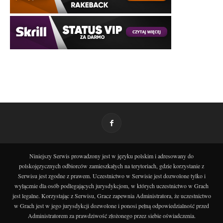
Niniejszy Serwis prowadzony jest w języku polskim i adresowany do
polskojęzycznych odbiorców zamieszkałych na terytoriach, gdzie korzystanie z
Serwisu jest zgodne z prawem. Uczestnictwo w Serwisie jest dozwolone tylko i
wyłącznie dla osób podlegających jurysdykcjom, w których uczestnictwo w Grach
jest legalne. Korzystając z Serwisu, Gracz zapewnia Administratora, że uczestnictwo
w Grach jest w jego jurysdykcji dozwolone i ponosi pełną odpowiedzialność przed
Administratorem za prawdziwość złożonego przez siebie oświadczenia.