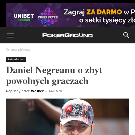
Strona główna
Aktualności
Daniel Negreanu o zbyt
powolnych graczach
Napisany przez
Wesker
-
14/03/2015