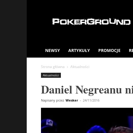
PokerGround.com
NEWSY
ARTYKUŁY
PROMOCJE
R
Strona główna
Aktualności
Aktualności
Daniel Negreanu n
Napisany przez
Wesker
-
24/11/2016