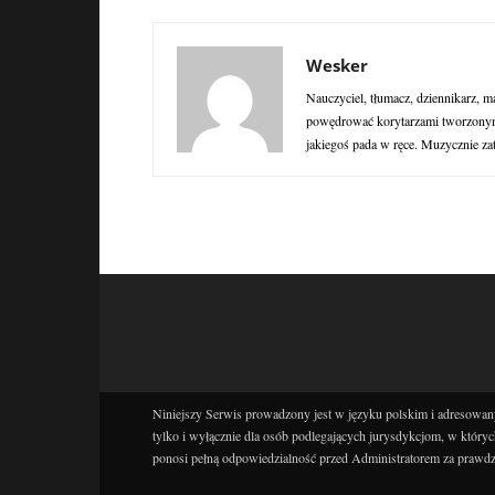
Wesker
Nauczyciel, tłumacz, dziennikarz, m
powędrować korytarzami tworzonymi
jakiegoś pada w ręce. Muzycznie za
Niniejszy Serwis prowadzony jest w języku polskim i adresowany
tylko i wyłącznie dla osób podlegających jurysdykcjom, w któryc
ponosi pełną odpowiedzialność przed Administratorem za prawdz