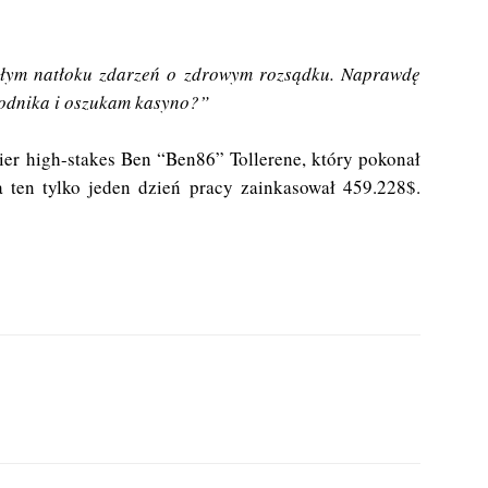
ałym natłoku zdarzeń o zdrowym rozsądku. Naprawdę
wodnika i oszukam kasyno?”
gier high-stakes Ben “Ben86” Tollerene, który pokonał
a ten tylko jeden dzień pracy zainkasował 459.228$.