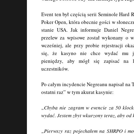
Event ten był częścią serii Seminole Hard 
Poker Open, która obecnie gości w słonec
stanie USA. Jak informuje Daniel Negr
przelew za wpisowe został wykonany o w
wcześniej, ale przy probie rejestracji oka
się, że kasyno nie chce wydać mu j
pieniędzy, aby mógł się zapisać na l
uczestników.
Po całym incydencie Negreanu napisał na Tw
ostatni raz” w tym akurat kasynie:
„Chyba nie zagram w evencie za 50 klock
wydać. Jestem zbyt wkurzony teraz, aby od
„Pierwszy raz pojechałem na SHRPO i może