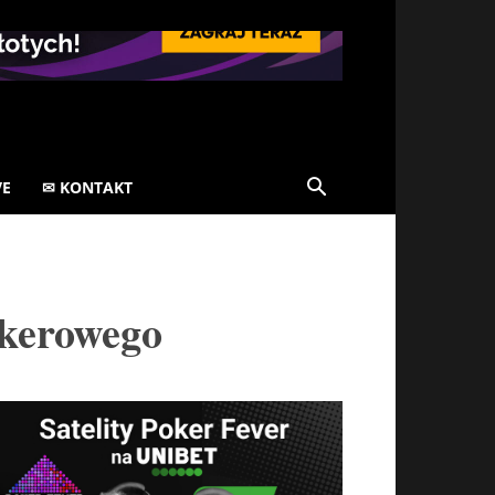
VE
✉ KONTAKT
okerowego