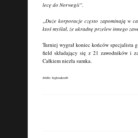
lecę do Norwegii”.
„Duże korporacje często zapominają w c
ktoś myślał, że ukradnę przelew innego za
Turniej wygrał koniec końców specjalista 
field składający się z 21 zawodników i z
Całkiem niezła sumka.
źródło: highstakesdb