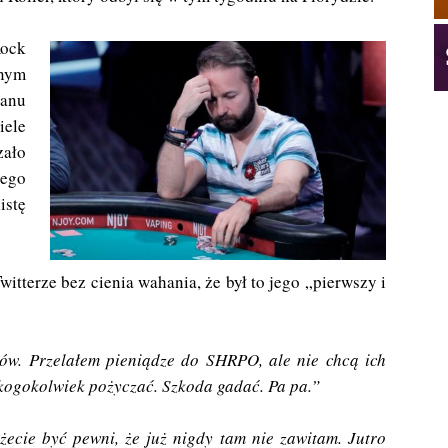
Rock
znym
eanu
iele
zało
ego
istę
itterze bez cienia wahania, że był to jego „pierwszy i
ów. Przelałem pieniądze do SHRPO, ale nie chcą ich
 kogokolwiek pożyczać. Szkoda gadać. Pa pa.”
cie być pewni, że już nigdy tam nie zawitam. Jutro