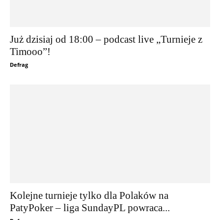
Już dzisiaj od 18:00 – podcast live „Turnieje z
Timooo”!
Defrag
Kolejne turnieje tylko dla Polaków na
PatyPoker – liga SundayPL powraca...