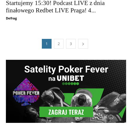
Startujemy 15:30! Podcast LIVE z dnia
finałowego Redbet LIVE Praga! 4...
Defrag
1
2
3