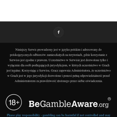
Niniejszy Serwis prowadzony jest w języku polskim i adresowany do
polskojęzycznych odbiorców zamieszkałych na terytoriach, gdzie korzystanie z
Serwisu jest zgodne z prawem. Uczestnictwo w Serwisie jest dozwolone tylko i
wyłącznie dla osób podlegających jurysdykcjom, w których uczestnictwo w Grach
jest legalne. Korzystając z Serwisu, Gracz zapewnia Administratora, że uczestnictwo
w Grach jest w jego jurysdykcji dozwolone i ponosi pełną odpowiedzialność przed
Administratorem za prawdziwość złożonego przez siebie oświadczenia.
Please play responsibility - gambling can be harmful if not controlled and may