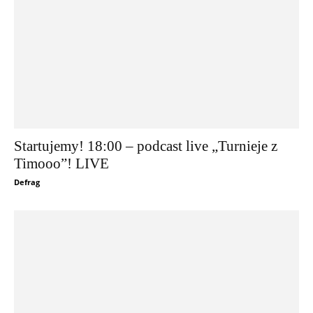
Startujemy! 18:00 – podcast live „Turnieje z
Timooo”! LIVE
Defrag