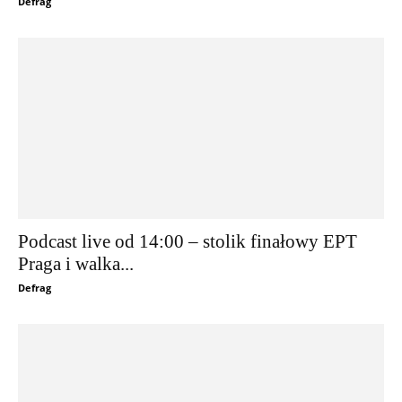
Defrag
Podcast live od 14:00 – stolik finałowy EPT
Praga i walka...
Defrag