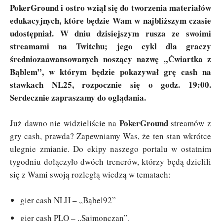
PokerGround i ostro wziął się do tworzenia materiałów
edukacyjnych, które będzie Wam w najbliższym czasie
udostępniał. W dniu dzisiejszym rusza ze swoimi
streamami na Twitchu; jego cykl dla graczy
średniozaawansowanych noszący nazwę „Ćwiartka z
Bąblem”, w którym będzie pokazywał grę cash na
stawkach NL25, rozpocznie się o godz. 19:00.
Serdecznie zapraszamy do oglądania.
PokerGround
Już dawno nie widzieliście na
streamów z
gry cash, prawda? Zapewniamy Was, że ten stan wkrótce
ulegnie zmianie. Do ekipy naszego portalu w ostatnim
tygodniu dołączyło dwóch trenerów, którzy będą dzielili
się z Wami swoją rozległą wiedzą w tematach:
gier cash NLH – „Bąbel92”
gier cash PLO – „Sajmonczan”.