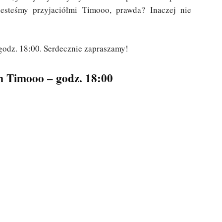
jesteśmy przyjaciółmi Timooo, prawda? Inaczej nie
godz. 18:00. Serdecznie zapraszamy!
m Timooo – godz. 18:00