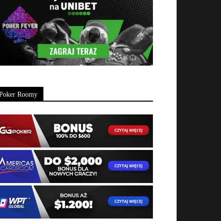
Poker Roomy