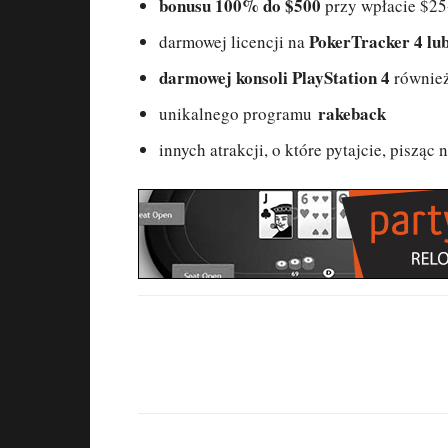
bonusu 100% do $500
przy wpłacie $2
PokerTracker 4 lu
darmowej licencji na
darmowej konsoli PlayStation 4
również
rakeback
unikalnego programu
innych atrakcji, o które pytajcie, pisząc 