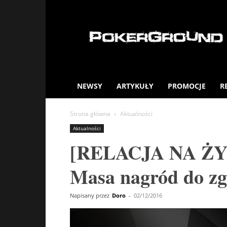
PokerGround.com
NEWSY
ARTYKUŁY
PROMOCJE
R
Strona główna
Aktualności
Aktualności
[RELACJA NA ŻYWO
Masa nagród do zg
Napisany przez
Doro
-
02/12/2016