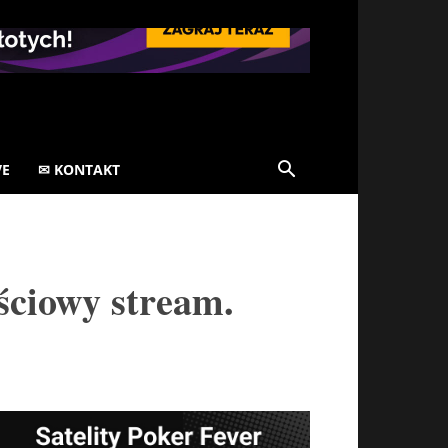
VE
✉ KONTAKT
ciowy stream.