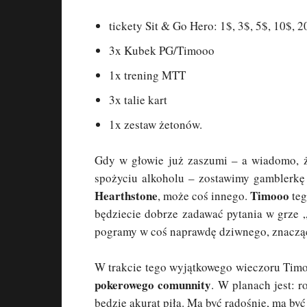
tickety Sit & Go Hero: 1$, 3$, 5$, 10$, 2
3x Kubek PG/Timooo
1x trening MTT
3x talie kart
1x zestaw żetonów.
Gdy w głowie już zaszumi – a wiadomo, że
spożyciu alkoholu – zostawimy gamblerkę
Hearthstone
Timooo
, może coś innego.
teg
będziecie dobrze zadawać pytania w grze 
pogramy w coś naprawdę dziwnego, znacz
W trakcie tego wyjątkowego wieczoru Tim
pokerowego comunnity
. W planach jest: r
będzie akurat piła. Ma być radośnie, ma być