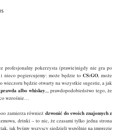
0$
 profesjonalny pokerzysta (prawie)nigdy nie gra po
CS:GO
 i nieco pogiercujemy: może będzie to
, może
o wieczoru będzie otwarty na wszystkie sugestie, a jak
prawda albo whiskey
„
„, prawdopodobieństwo tego, że
ąco wzrośnie…
dzwonić do swoich znajomych z
ooo zamierza również
ozmowa, drinki – to nic, że czasami tylko jedna strona
 tak, jak byśmy wszyscy siedzieli wspólnie na imprezie