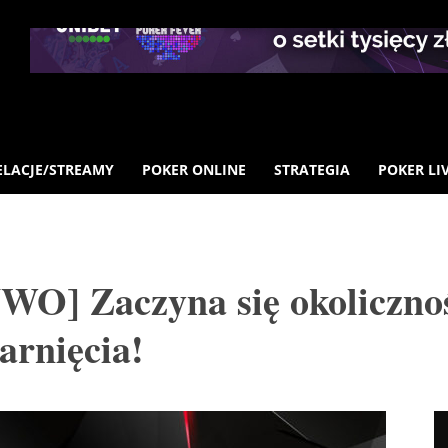
ELACJE/STREAMY
POKER ONLINE
STRATEGIA
POKER LI
] Zaczyna się okolicznoś
arnięcia!